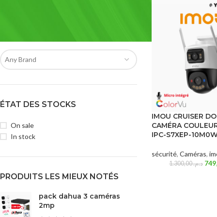
FILTRER PAR MARQUE
Any Brand
ÉTAT DES STOCKS
IMOU CRUISER D
On sale
CAMÉRA COULEUR
IPC-S7XEP-10M0
In stock
sécurité
,
Caméras
,
im
1.300,00
د.م.
PRODUITS LES MIEUX NOTÉS
pack dahua 3 caméras
2mp