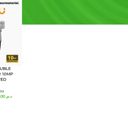
OUBLE
 10MP
WED
ou
749,00
د.م.