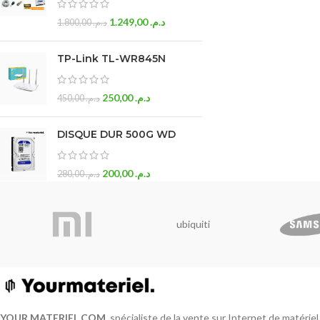
1.249,00
د.م.
1.800,00
د.م.
TP-Link TL-WR845N
250,00
د.م.
450,00
د.م.
DISQUE DUR 500G WD
200,00
د.م.
280,00
د.م.
ubiquiti
YOUR MATERIEL
.
COM
, spécialiste de la vente sur Internet de matérie