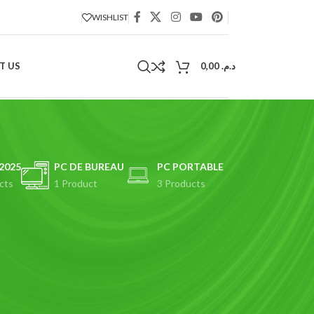
WISHLIST
T US
0,00
د.م.
2025
PC DE BUREAU
PC PORTABLE
cts
1 Product
3 Products
18
24