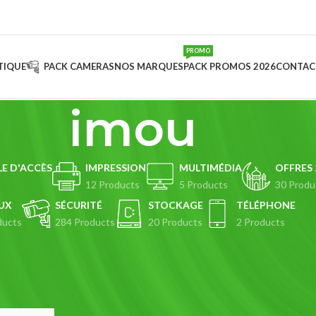
PROMO
TIQUE
PACK CAMERAS
NOS MARQUES
PACK PROMOS 2026
CONTAC
imou
E D'ACCÈS
IMPRESSION
MULTIMÉDIA
OFFRES 
s
12 Products
5 Products
30 Produ
UX
SÉCURITÉ
STOCKAGE
TÉLÉPHONE
ducts
284 Products
20 Products
2 Products
tifiés “imou”
Show
9
12