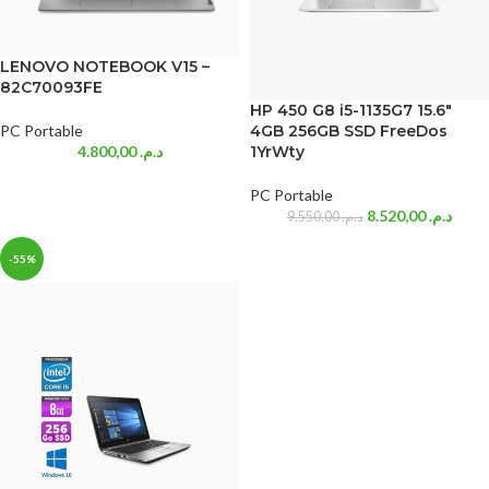
LENOVO NOTEBOOK V15 –
82C70093FE
HP 450 G8 i5-1135G7 15.6″
PC Portable
4GB 256GB SSD FreeDos
4.800,00
د.م.
1YrWty
PC Portable
8.520,00
د.م.
9.550,00
د.م.
-55%