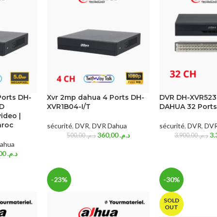
Ports DH-
Xvr 2mp dahua 4 Ports DH-
DVR DH-XVR523
DD
XVR1B04-I/T
DAHUA 32 Port
ideo |
aroc
sécurité
,
DVR
,
DVR Dahua
sécurité
,
DVR
,
DVR
360,00
د.م.
500,00
د.م.
3.900,00
د.م.
ahua
490,00
د.م.
-23%
-30%
SOLD
OUT