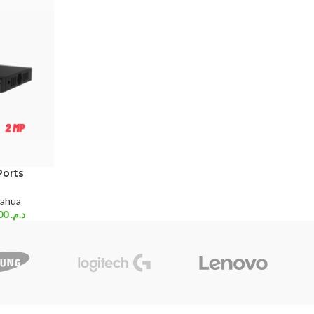
Ports
ahua
390,00
د.م.