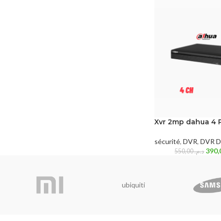
Xvr 2mp dahua 4 
sécurité
,
DVR
,
DVR D
550,00
د.م.
ubiquiti