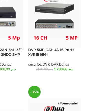
2AN-5M-I3/T
DVR 5MP DAHUA 16 Ports
s 2HDD 5MP
XVR1B16H-I
 Dahua
sécurité
,
DVR
,
DVR Dahua
3.300,00
د.م.
1.200,00
د.م.
2.500,00
د.م.
-35%