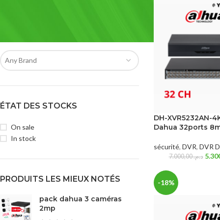
FILTRER PAR MARQUE
Any Brand
ÉTAT DES STOCKS
DH-XVR5232AN-4K
On sale
Dahua 32ports 8
In stock
sécurité
,
DVR
,
DVR D
7.000,00
د.م.
PRODUITS LES MIEUX NOTÉS
-18%
pack dahua 3 caméras
2mp