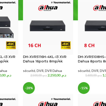
L-I3 XVR
DH-XVR5116H-4KL-I3 XVR
DH-XVR5108HS-
mp/4k
Dahua 16ports 8mp/4k
Dahua 8ports 
ahua
sécurité
,
DVR
,
DVR Dahua
sécurité
,
DVR
,
DVR
5.300,00
د.م.
2.250,00
د.م.
2.500,00
د.م.
1.600,00
د.م.
-28%
-15%