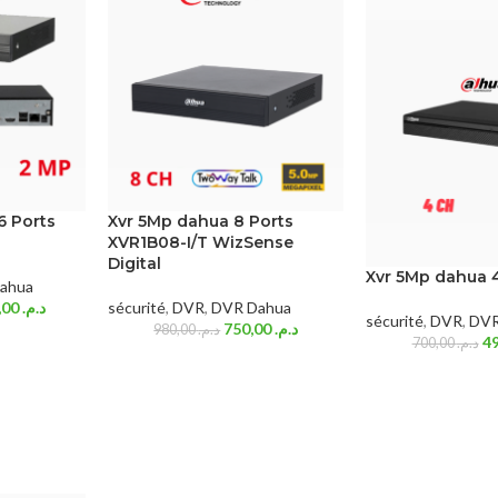
 Ports
Xvr 5Mp dahua 8 Ports
XVR1B08-I/T WizSense
Digital
Xvr 5Mp dahua 
ahua
700,00
د.م.
sécurité
,
DVR
,
DVR Dahua
sécurité
,
DVR
,
DVR
750,00
د.م.
980,00
د.م.
700,00
د.م.