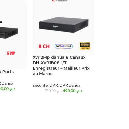
Xvr 2Mp dahua 8 Canaux
DH-XVR1B08-I/T
Enregistreur – Meilleur Prix
4 Ports
au Maroc
 Dahua
sécurité
,
DVR
,
DVR Dahua
490,00
د.م.
490,00
د.م.
750,00
د.م.