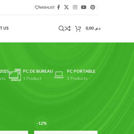
WISHLIST
T US
0,00
د.م.
2025
PC DE BUREAU
PC PORTABLE
cts
1 Product
3 Products
18
24
-12%