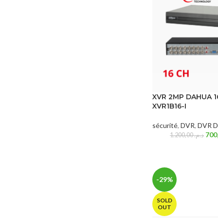
XVR 2MP DAHUA 16
XVR1B16-I
sécurité
,
DVR
,
DVR D
1.200,00
د.م.
-29%
SOLD
OUT