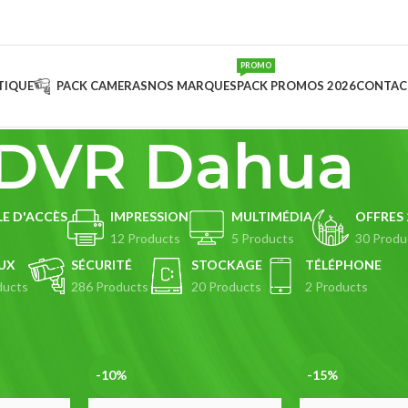
PROMO
TIQUE
PACK CAMERAS
NOS MARQUES
PACK PROMOS 2026
CONTAC
DVR Dahua
E D'ACCÈS
IMPRESSION
MULTIMÉDIA
OFFRES 
s
12 Products
5 Products
30 Produ
UX
SÉCURITÉ
STOCKAGE
TÉLÉPHONE
ducts
286 Products
20 Products
2 Products
R
DVR Dahua
Show
9
12
-10%
-15%