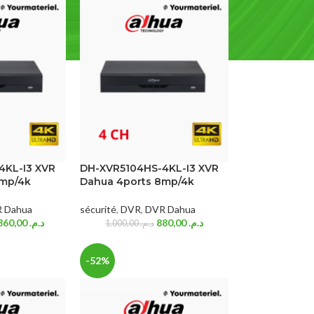
4KL-I3 XVR
DH-XVR5104HS-4KL-I3 XVR
8mp/4k
Dahua 4ports 8mp/4k
 Dahua
sécurité
,
DVR
,
DVR Dahua
1.360,00
د.م.
880,00
د.م.
1.000,00
د.م.
-52%