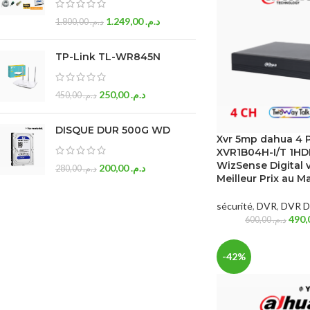
1.249,00
د.م.
1.800,00
د.م.
TP-Link TL-WR845N
250,00
د.م.
450,00
د.م.
DISQUE DUR 500G WD
Xvr 5mp dahua 4 
XVR1B04H-I/T 1H
WizSense Digital v
200,00
د.م.
280,00
د.م.
Meilleur Prix au M
sécurité
,
DVR
,
DVR D
600,00
د.م.
-42%