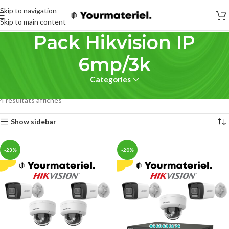
Skip to navigation
Skip to main content
Pack Hikvision IP
6mp/3k
Categories
Accueil
sécurité
Pack cameras
Pack Hikvision IP 6mp/3k
4 résultats affichés
Show sidebar
-23%
-20%