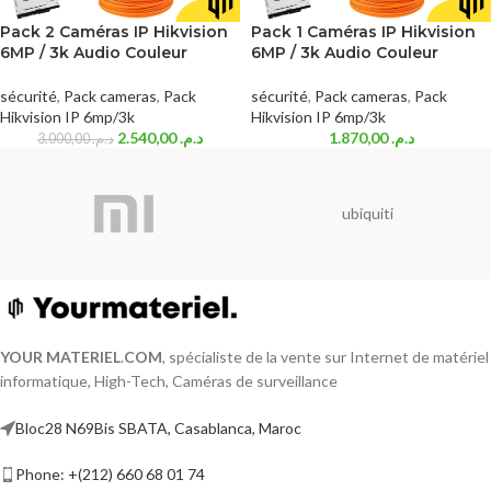
Pack 2 Caméras IP Hikvision
Pack 1 Caméras IP Hikvision
6MP / 3k Audio Couleur
6MP / 3k Audio Couleur
sécurité
,
Pack cameras
,
Pack
sécurité
,
Pack cameras
,
Pack
Hikvision IP 6mp/3k
Hikvision IP 6mp/3k
2.540,00
د.م.
1.870,00
د.م.
3.000,00
د.م.
ubiquiti
YOUR MATERIEL
.
COM
, spécialiste de la vente sur Internet de matériel
informatique, High-Tech, Caméras de surveillance
Bloc28 N69Bis SBATA, Casablanca, Maroc
Phone: +(212) 660 68 01 74