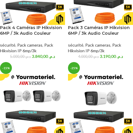
Pack 4 Caméras IP Hikvision
Pack 3 Caméras IP Hikvision
6MP / 3k Audio Couleur
6MP / 3k Audio Couleur
sécurité
,
Pack cameras
,
Pack
sécurité
,
Pack cameras
,
Pack
Hikvision IP 6mp/3k
Hikvision IP 6mp/3k
3.840,00
د.م.
3.190,00
د.م.
5.000,00
د.م.
4.000,00
د.م.
-15%
-25%