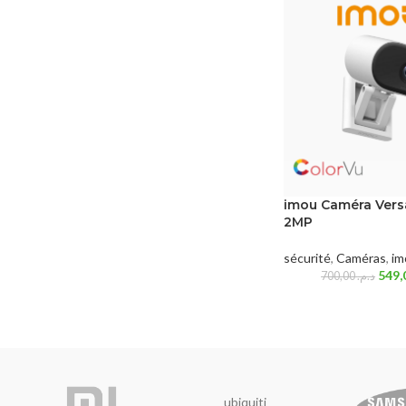
imou Caméra Vers
2MP
sécurité
,
Caméras
,
im
700,00
د.م.
ubiquiti