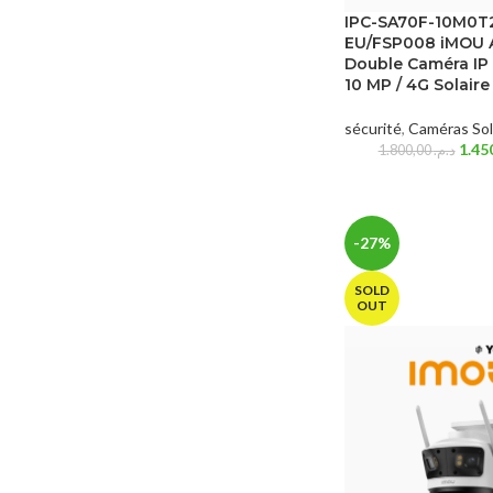
IPC-SA70F-10M0T
EU/FSP008 iMOU
Double Caméra IP 
10 MP / 4G Solaire
sécurité
,
Caméras Sol
1.800,00
د.م.
-27%
SOLD
OUT