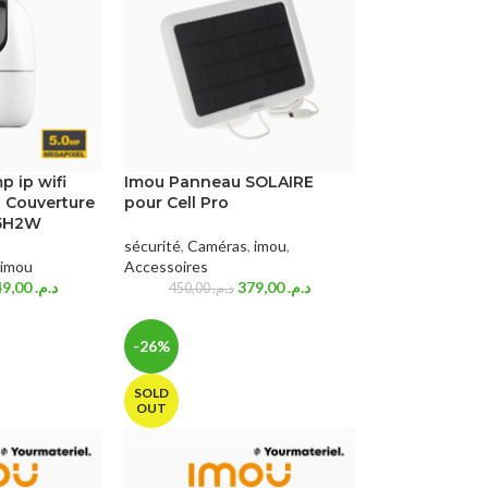
 ip wifi
Imou Panneau SOLAIRE
d Couverture
pour Cell Pro
-5H2W
sécurité
,
Caméras
,
imou
,
imou
Accessoires
349,00
د.م.
379,00
د.م.
450,00
د.م.
-26%
SOLD
OUT