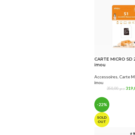
CARTE MICRO SD 
imou
Accessoires
,
Carte M
imou
350,00
د.م.
-22%
SOLD
OUT