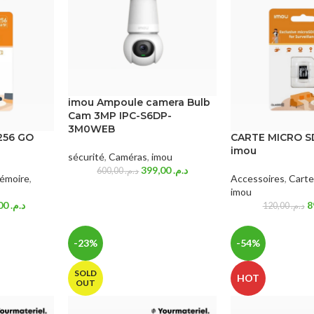
imou Ampoule camera Bulb
Cam 3MP IPC-S6DP-
3M0WEB
256 GO
CARTE MICRO S
imou
sécurité
,
Caméras
,
imou
399,00
د.م.
600,00
د.م.
émoire
,
Accessoires
,
Cart
imou
319,00
د.م.
120,00
د.م.
-23%
-54%
SOLD
HOT
OUT