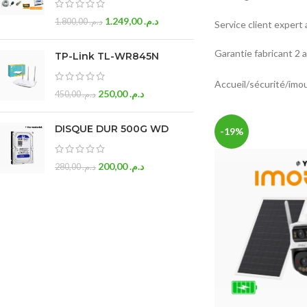
1.249,00
د.م.
1.800,00
د.م.
Service client expert
Garantie fabricant 2 
TP-Link TL-WR845N
Accueil
sécurité
imo
250,00
د.م.
450,00
د.م.
DISQUE DUR 500G WD
-19%
200,00
د.م.
280,00
د.م.