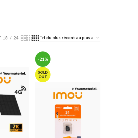
18
24
-21%
SOLD
OUT