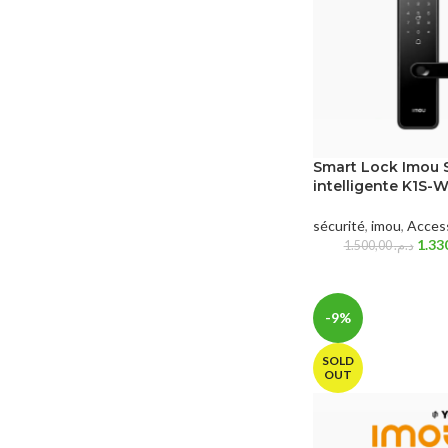
Smart Lock Imou 
intelligente K1S-
sécurité
,
imou
,
Acces
1.500,00
د.م.
-9%
SOLD
OUT