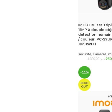
IMOU Cruiser Tripl
11MP à double obj
détection humain
/ couleur IPC-S7U
11M0WED
sécurité
,
Caméras
,
im
1.300,00
د.م.
-11%
SOLD
OUT