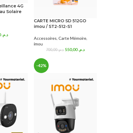
eillance 4G
au Solaire
CARTE MICRO SD 512GO
imou / ST2-512-S1
1.049,00
د.م.
Accessoires
,
Carte Mémoire
,
imou
550,00
د.م.
700,00
د.م.
-42%