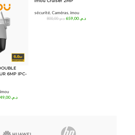
Imou Cruiser 2MP
sécurité
,
Caméras
,
imou
659,00
د.م.
800,00
د.م.
DOUBLE
R 6MP IPC-
imou
649,00
د.م.