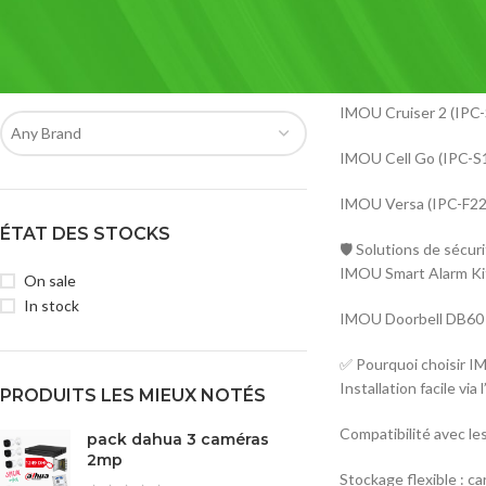
IMOU Ranger 2C (IPC-
IMOU Bullet 2E (IPC-F
FILTRER PAR MARQUE
IMOU Cruiser 2 (IPC-
Any Brand
IMOU Cell Go (IPC-S1)
IMOU Versa (IPC-F22A
ÉTAT DES STOCKS
🛡️ Solutions de sécur
IMOU Smart Alarm Kit
On sale
In stock
IMOU Doorbell DB60 : 
✅ Pourquoi choisir I
Installation facile vi
PRODUITS LES MIEUX NOTÉS
Compatibilité avec le
pack dahua 3 caméras
2mp
Stockage flexible : c