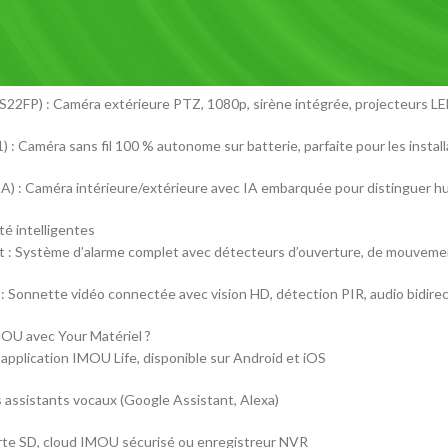
A22EP) : Caméra IP Wi-Fi motorisée avec détection de mouvement intell
22FP) : Caméra extérieure Full HD, étanche IP67, vision nocturne jusqu
S22FP) : Caméra extérieure PTZ, 1080p, sirène intégrée, projecteurs L
 : Caméra sans fil 100 % autonome sur batterie, parfaite pour les instal
) : Caméra intérieure/extérieure avec IA embarquée pour distinguer hu
ité intelligentes
 : Système d’alarme complet avec détecteurs d’ouverture, de mouveme
Sonnette vidéo connectée avec vision HD, détection PIR, audio bidirect
MOU avec Your Matériel ?
a l’application IMOU Life, disponible sur Android et iOS
s assistants vocaux (Google Assistant, Alexa)
arte SD, cloud IMOU sécurisé ou enregistreur NVR