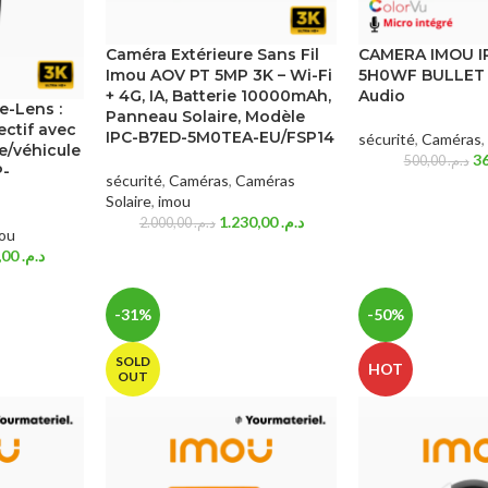
Caméra Extérieure Sans Fil
CAMERA IMOU I
Imou AOV PT 5MP 3K – Wi-Fi
5H0WF BULLET 
+ 4G, IA, Batterie 10000mAh,
Audio
e-Lens :
Panneau Solaire, Modèle
ectif avec
IPC-B7ED-5M0TEA-EU/FSP14
sécurité
,
Caméras
,
e/véhicule
500,00
د.م.
P-
sécurité
,
Caméras
,
Caméras
Solaire
,
imou
1.230,00
د.م.
2.000,00
د.م.
ou
950,00
د.م.
-31%
-50%
SOLD
HOT
OUT