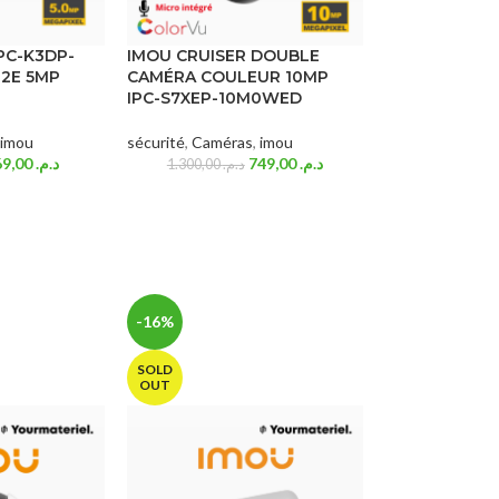
PC-K3DP-
IMOU CRUISER DOUBLE
2E 5MP
CAMÉRA COULEUR 10MP
IPC-S7XEP-10M0WED
imou
sécurité
,
Caméras
,
imou
369,00
د.م.
749,00
د.م.
1.300,00
د.م.
-16%
SOLD
OUT