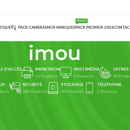
PROMO
TIQUE
PACK CAMERAS
NOS MARQUES
PACK PROMOS 2026
CONTAC
imou
E D'ACCÈS
IMPRESSION
MULTIMÉDIA
OFFRES 
s
12 Products
5 Products
30 Produ
UX
SÉCURITÉ
STOCKAGE
TÉLÉPHONE
ducts
286 Products
20 Products
2 Products
t, Your Matériel propose désormais un large éventail de produits de sur
, interphones vidéo, et bien plus encore.
es références les plus populaires disponibles :
illance IMOU