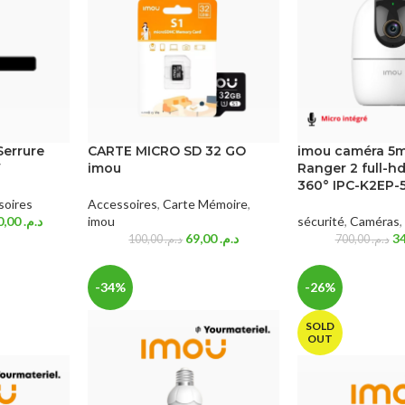
Serrure
CARTE MICRO SD 32 GO
imou caméra 5mp
W
imou
Ranger 2 full-h
360° IPC-K2EP
soires
Accessoires
,
Carte Mémoire
,
1.330,00
د.م.
imou
sécurité
,
Caméras
,
69,00
د.م.
100,00
د.م.
700,00
د.م.
-34%
-26%
SOLD
OUT