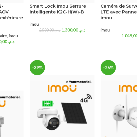
2-
Smart Lock Imou Serrure
Caméra de Surv
 AOV
intelligente K2C-H(W)-B
LTE avec Panne
extérieure
imou
imou
1.300,00
د.م.
imou
2.500,00
د.م.
aire
,
imou
1.450,00
د.م.
-39%
-26%