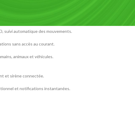
igente, audio bidirectionnel, vision nocturne HD.
’à 30 m, compatible avec Google Assistant et Alexa.
ED, suivi automatique des mouvements.
lations sans accès au courant.
mains, animaux et véhicules.
nt et sirène connectée.
ionnel et notifications instantanées.