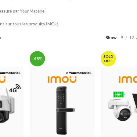
 assuré par Your Matériel
ans sur tous les produits IMOU
u
Show
9
12
SOLD
-48%
OUT