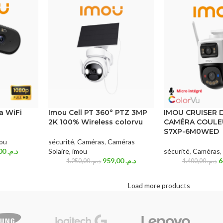
a WiFi
Imou Cell PT 360° PTZ 3MP
IMOU CRUISER 
2K 100% Wireless colorvu
CAMÉRA COULEU
S7XP-6M0WED
ou
sécurité
,
Caméras
,
Caméras
549,00
د.م.
Solaire
,
imou
sécurité
,
Caméras
,
959,00
د.م.
1.250,00
د.م.
1.400,00
د.م.
Load more products