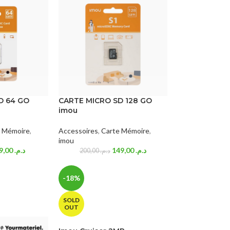
D 64 GO
CARTE MICRO SD 128 GO
imou
e Mémoire
,
Accessoires
,
Carte Mémoire
,
imou
89,00
د.م.
149,00
د.م.
200,00
د.م.
-18%
SOLD
OUT