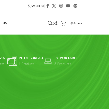
WISHLIST
T US
0,00
د.م.
2025
PC DE BUREAU
PC PORTABLE
cts
1 Product
3 Products
veillance IMOU, incluant des caméras IP, caméras Wi-