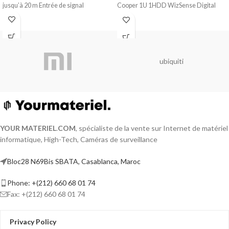
jusqu’à 20 m Entrée de signal
Cooper 1U 1HDD WizSense Digital
Video Recorder
> H.265+/H.265 dual-stream video
compression > Supports Full-channel
AI-Coding > Supports
ubiquiti
HDCVI/AHD/TVI/CVBS/IP video
inputs > Max 6 channels IP camera
inputs, each channel up to 6MP; Max 32
Mbps incoming bandwidth > Up to 4
channels video stream ( analog
channel ) SMD Plus
YOUR MATERIEL
.
COM
, spécialiste de la vente sur Internet de matériel
informatique, High-Tech, Caméras de surveillance
Bloc28 N69Bis SBATA, Casablanca, Maroc
Phone: +(212) 660 68 01 74
Fax: +(212) 660 68 01 74
Privacy Policy