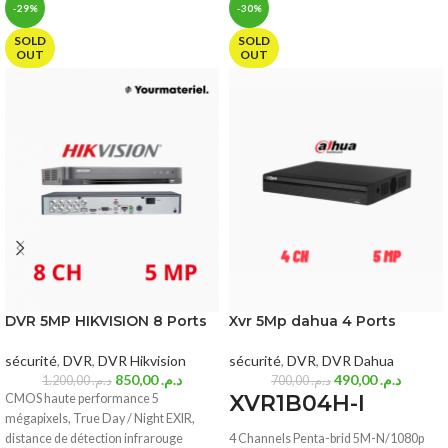
-29%
-30%
SOLD
SOLD
OUT
OUT
DVR 5MP HIKVISION 8 Ports
Xvr 5Mp dahua 4 Ports
sécurité
,
DVR
,
DVR Hikvision
sécurité
,
DVR
,
DVR Dahua
850,00
د.م.
490,00
د.م.
1.200,00
د.م.
700,00
د.م.
XVR1B04H-I
CMOS haute performance 5
mégapixels, True Day / Night EXIR,
distance de détection infrarouge
4 Channels Penta-brid 5M-N/1080p