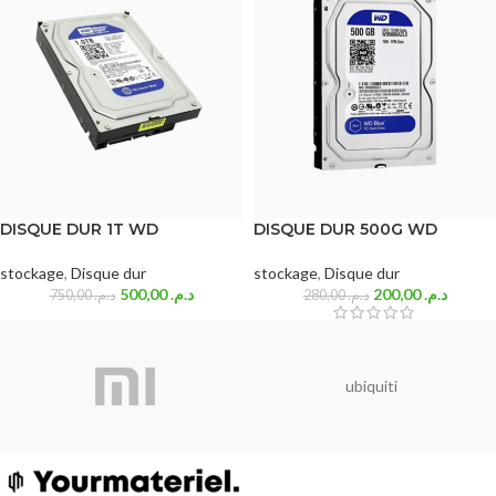
DISQUE DUR 1T WD
DISQUE DUR 500G WD
stockage
,
Disque dur
stockage
,
Disque dur
500,00
د.م.
200,00
د.م.
750,00
د.م.
280,00
د.م.
ubiquiti