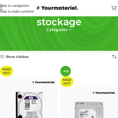
Skip to navigation
Skip to main content
stockage
Categories
Accueil
stockage
20 résultats affichés
Show sidebar
SOLD
-40%
OUT
SOLD
OUT