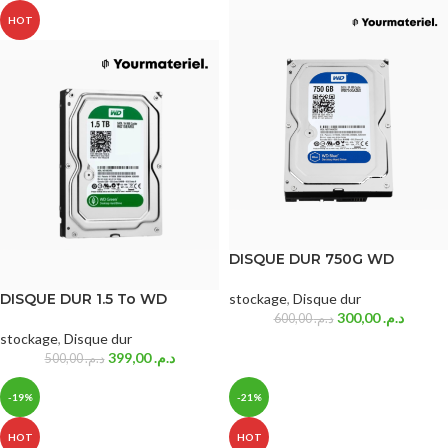
HOT
DISQUE DUR 750G WD
DISQUE DUR 1.5 To WD
stockage
,
Disque dur
300,00
د.م.
600,00
د.م.
stockage
,
Disque dur
399,00
د.م.
500,00
د.م.
-19%
-21%
HOT
HOT