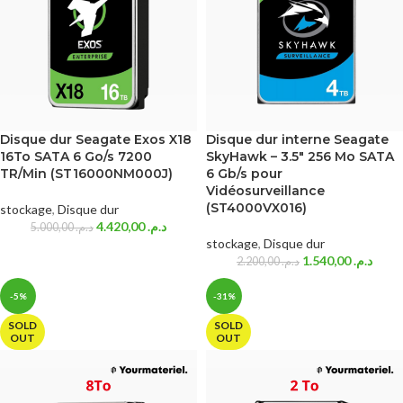
Disque dur Seagate Exos X18
Disque dur interne Seagate
16To SATA 6 Go/s 7200
SkyHawk – 3.5″ 256 Mo SATA
TR/Min (ST16000NM000J)
6 Gb/s pour
Vidéosurveillance
(ST4000VX016)
stockage
,
Disque dur
4.420,00
د.م.
5.000,00
د.م.
stockage
,
Disque dur
1.540,00
د.م.
2.200,00
د.م.
-5%
-31%
SOLD
SOLD
OUT
OUT