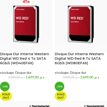
Disque Dur Interne Western
Disque Dur Interne Western
Digital WD Red 4 To SATA
Digital WD Red 8 To SATA
6Gb/s (WD40EFAX)
6Gb/s (WD80EFAX)
stockage
,
Disque dur
stockage
,
Disque dur
1.699,00
د.م.
3.699,00
د.م.
2.000,00
د.م.
3.900,00
د.م.
-14%
-35%
SOLD
SOLD
OUT
OUT