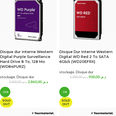
Disque dur interne Western
Disque Dur Interne Western
Digital Purple Surveillance
Digital WD Red 2 To SATA
Hard Drive 8 To, 128 Mo
6Gb/s (WD20EFRX)
(WD84PURZ)
stockage
,
Disque dur
stockage
,
Disque dur
900,00
د.م.
1.300,00
د.م.
2.860,00
د.م.
3.000,00
د.م.
-15%
-5%
SOLD
SOLD
OUT
OUT