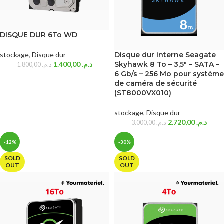
DISQUE DUR 6To WD
stockage
,
Disque dur
Disque dur interne Seagate
1.400,00
د.م.
Skyhawk 8 To – 3,5″ – SATA –
1.800,00
د.م.
6 Gb/s – 256 Mo pour système
de caméra de sécurité
(ST8000VX010)
stockage
,
Disque dur
2.720,00
د.م.
3.000,00
د.م.
-12%
-30%
SOLD
SOLD
OUT
OUT