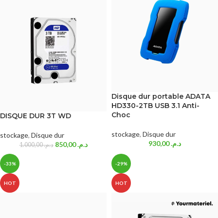
Disque dur portable ADATA
HD330-2TB USB 3.1 Anti-
Choc
DISQUE DUR 3T WD
stockage
,
Disque dur
stockage
,
Disque dur
930,00
د.م.
850,00
د.م.
1.000,00
د.م.
-33%
-29%
HOT
HOT