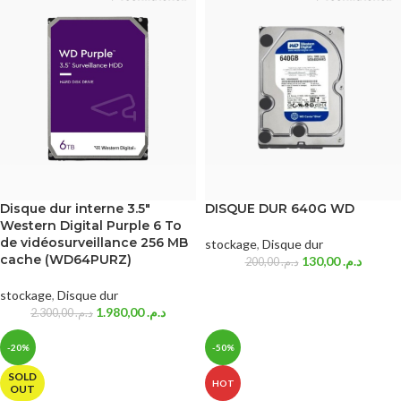
Disque dur interne 3.5″
DISQUE DUR 640G WD
Western Digital Purple 6 To
de vidéosurveillance 256 MB
stockage
,
Disque dur
cache (WD64PURZ)
130,00
د.م.
200,00
د.م.
stockage
,
Disque dur
1.980,00
د.م.
2.300,00
د.م.
-20%
-50%
SOLD
HOT
OUT