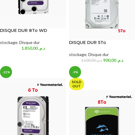
DISQUE DUR 8To WD
stockage
,
Disque dur
DISQUE DUR 5To
1.850,00
د.م.
stockage
,
Disque dur
900,00
د.م.
1.500,00
د.م.
-22%
-9%
SOLD
OUT