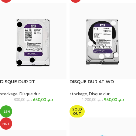
DISQUE DUR 2T
DISQUE DUR 4T WD
stockage
,
Disque dur
stockage
,
Disque dur
650,00
د.م.
950,00
د.م.
800,00
د.م.
1.200,00
د.م.
SOLD
-15%
OUT
HOT