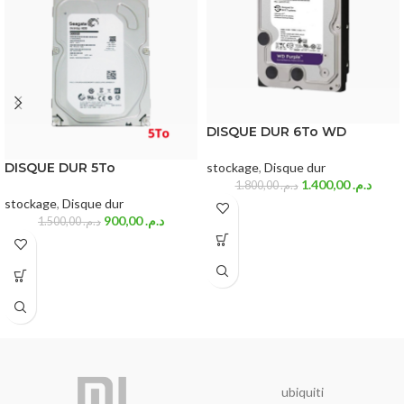
DISQUE DUR 6To WD
DISQUE DUR 5To
stockage
,
Disque dur
1.400,00
د.م.
1.800,00
د.م.
stockage
,
Disque dur
900,00
د.م.
1.500,00
د.م.
ubiquiti