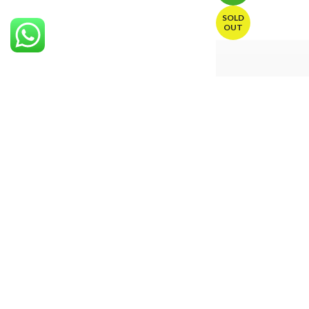
SOLD
OUT
Xvr 5Mp dahua 4 
sécurité
,
DVR
,
DVR D
700,00
د.م.
-22%