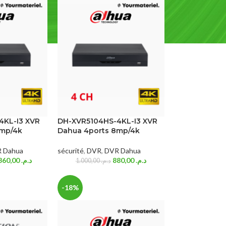
4KL-I3 XVR
DH-XVR5104HS-4KL-I3 XVR
8mp/4k
Dahua 4ports 8mp/4k
 Dahua
sécurité
,
DVR
,
DVR Dahua
1.360,00
د.م.
880,00
د.م.
1.000,00
د.م.
-18%