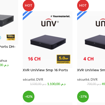
HOT
HOT
Ports DH-
ahua
360,00
د.م.
XVR UniView 5mp 16 Ports
XVR UniView 5m
sécurité
,
DVR
sécurité
,
DVR
1.100,00
د.م.
1.500,00
د.م.
700,00
د.م.
-42%
-37%