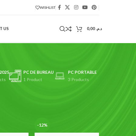
WISHLIST
T US
0,00
د.م.
2025
PC DE BUREAU
PC PORTABLE
cts
1 Product
3 Products
18
24
-12%