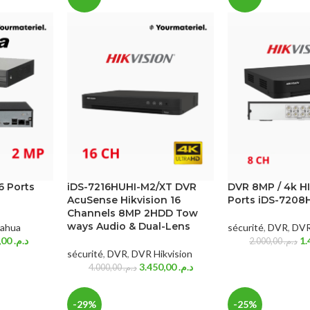
 Ports
iDS-7216HUHI-M2/XT DVR
DVR 8MP / 4k H
AcuSense Hikvision 16
Ports iDS-7208
Channels 8MP 2HDD Tow
ways Audio & Dual-Lens
ahua
sécurité
,
DVR
,
DVR
700,00
د.م.
2.000,00
د.م.
sécurité
,
DVR
,
DVR Hikvision
3.450,00
د.م.
4.000,00
د.م.
-29%
-25%