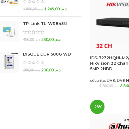
1.249,00
د.م.
1.800,00
د.م.
TP-Link TL-WR845N
250,00
د.م.
450,00
د.م.
DISQUE DUR 500G WD
iDS-7232HQHI-M2
Hikvision 32 Chan
5MP 2HDD
200,00
د.م.
280,00
د.م.
sécurité
,
DVR
,
DVR Hi
4.200,00
د.م.
-28%