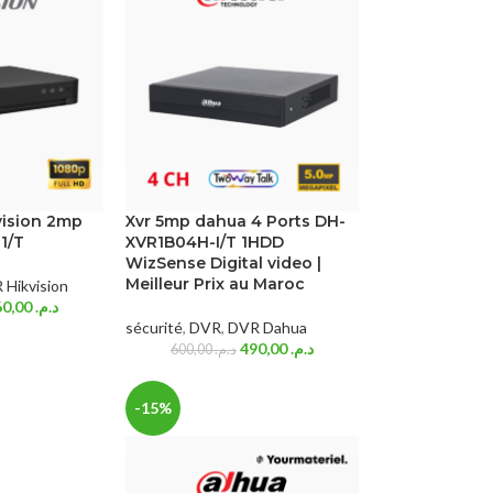
vision 2mp
Xvr 5mp dahua 4 Ports DH-
1/T
XVR1B04H-I/T 1HDD
WizSense Digital video |
Meilleur Prix au Maroc
 Hikvision
360,00
د.م.
sécurité
,
DVR
,
DVR Dahua
490,00
د.م.
600,00
د.م.
-15%