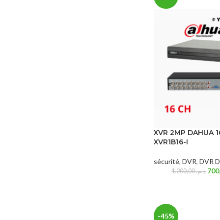
XVR 2MP DAHUA 16
XVR1B16-I
sécurité
,
DVR
,
DVR D
1.200,00
د.م.
-45%