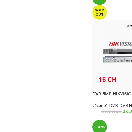
SOLD
OUT
DVR 5MP HIKVISIO
sécurité
,
DVR
,
DVR Hi
2.890,00
د.م.
-30%