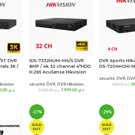
/XT DVR
iDS-7332HUHI-M4/S DVR
DVR 4ports Hik
nels 3K /
8MP / 4k 32 channel 4*HDD
DS-7204HGHI-M
H.265 AcuSense Hikvision
sécurité
,
DVR
,
DVR
kvision
sécurité
,
DVR
,
DVR Hikvision
500,00
د.م.
3.840,00
د.م.
7.999,00
د.م.
9.000,00
د.م.
-27%
-29%
SOLD
SOLD
OUT
OUT