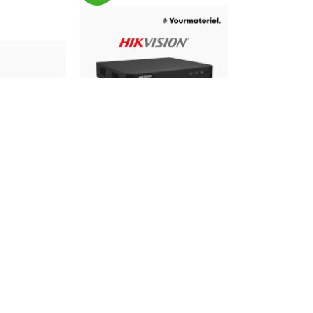
DVR 2Mp HIKVISION 8 Ports
DS-7208HGHI-M1
4 Ports
sécurité
,
DVR
,
DVR Hikvision
460,00
د.م.
700,00
د.م.
 Dahua
390,00
د.م.