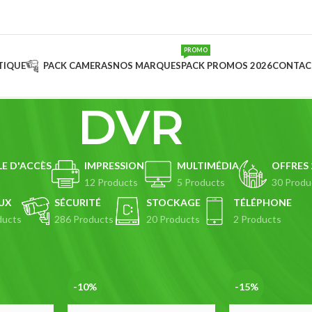
PROMO
TIQUE
PACK CAMERAS
NOS MARQUES
PACK PROMOS 2026
CONTAC
DVR
E D'ACCÈS
IMPRESSION
MULTIMÉDIA
OFFRES 
s
12 Products
5 Products
30 Produ
UX
SÉCURITÉ
STOCKAGE
TÉLÉPHONE
ducts
286 Products
20 Products
2 Products
R
Page 2
Show
9
12
-10%
-15%