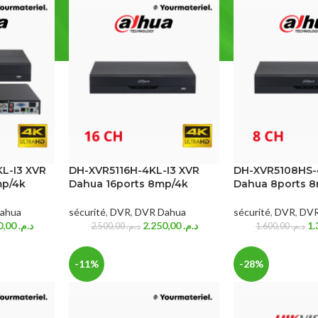
L-I3 XVR
DH-XVR5116H-4KL-I3 XVR
DH-XVR5108HS-
mp/4k
Dahua 16ports 8mp/4k
Dahua 8ports 
ahua
sécurité
,
DVR
,
DVR Dahua
sécurité
,
DVR
,
DVR
5.300,00
د.م.
2.250,00
د.م.
2.500,00
د.م.
1.600,00
د.م.
-11%
-28%