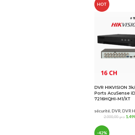
HOT
DVR HIKVISION 3k
Ports AcuSense i
7216HQHI-M1/XT
sécurité
,
DVR
,
DVR Hi
2.000,00
د.م.
-42%