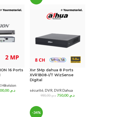
ION 16 Ports
Xvr 5Mp dahua 8 Ports
1
XVR1B08-I/T WizSense
Digital
 Hikvision
900,00
د.م.
sécurité
,
DVR
,
DVR Dahua
750,00
د.م.
980,00
د.م.
-34%