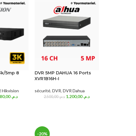
3k/5mp 8
DVR 5MP DAHUA 16 Ports
XVR1B16H-I
 Hikvision
sécurité
,
DVR
,
DVR Dahua
880,00
د.م.
1.200,00
د.م.
2.500,00
د.م.
-20%