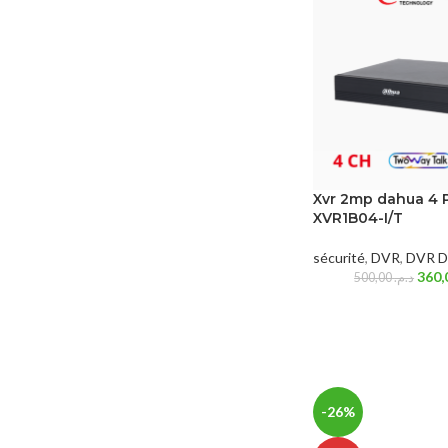
Xvr 2mp dahua 4 
XVR1B04-I/T
sécurité
,
DVR
,
DVR D
500,00
د.م.
-26%