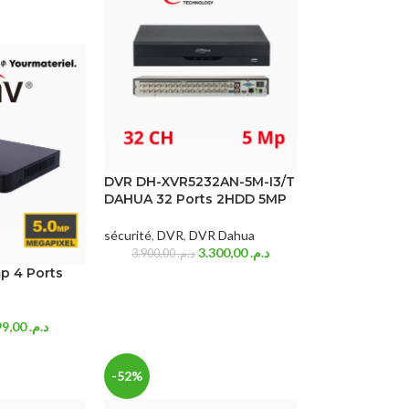
DVR DH-XVR5232AN-5M-I3/T
DAHUA 32 Ports 2HDD 5MP
sécurité
,
DVR
,
DVR Dahua
3.300,00
د.م.
3.900,00
د.م.
p 4 Ports
499,00
د.م.
-52%