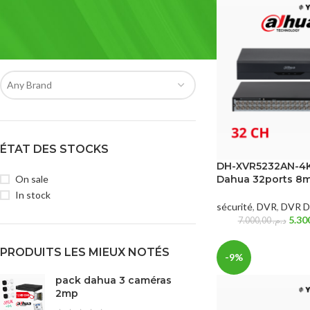
FILTRER PAR MARQUE
Any Brand
ÉTAT DES STOCKS
DH-XVR5232AN-4K
On sale
Dahua 32ports 8
In stock
sécurité
,
DVR
,
DVR D
7.000,00
د.م.
PRODUITS LES MIEUX NOTÉS
-9%
pack dahua 3 caméras
2mp