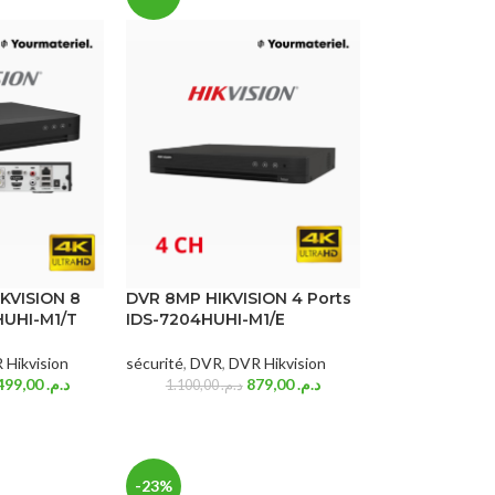
IKVISION 8
DVR 8MP HIKVISION 4 Ports
HUHI-M1/T
IDS-7204HUHI-M1/E
 Hikvision
sécurité
,
DVR
,
DVR Hikvision
1.499,00
د.م.
879,00
د.م.
1.100,00
د.م.
-23%