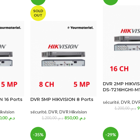
SOLD
OUT
DVR 2MP HIKVIS
DS-7216HGHI-M
N 16 Ports
DVR 5MP HIKVISION 8 Ports
sécurité
,
DVR
,
DVR
1.200,00
د.م.
kvision
sécurité
,
DVR
,
DVR Hikvision
1.600,00
د.م.
850,00
د.م.
1.200,00
د.م.
-35%
-29%