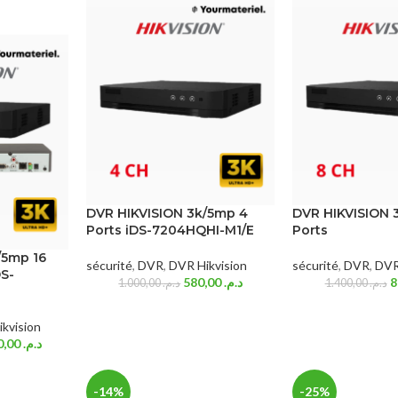
DVR HIKVISION 3k/5mp 4
DVR HIKVISION 
Ports iDS-7204HQHI-M1/E
Ports
/5mp 16
sécurité
,
DVR
,
DVR Hikvision
sécurité
,
DVR
,
DVR
DS-
580,00
د.م.
1.000,00
د.م.
1.400,00
د.م.
kvision
1.490,00
د.م.
-14%
-25%