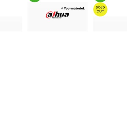
SOLD
OUT
Xvr 2Mp dahua 8 Canaux
DH-XVR1B08-I/T
Enregistreur – Meilleur Prix
Ports
Xvr 2mp dahua 
au Maroc
ahua
sécurité
,
DVR
,
DVR
sécurité
,
DVR
,
DVR Dahua
490,00
د.م.
550,00
د.م.
490,00
د.م.
750,00
د.م.
-13%