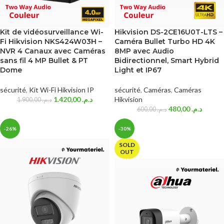
Kit de vidéosurveillance Wi-
Hikvision DS-2CE16U0T-LTS –
Fi Hikvision NKS424W03H –
Caméra Bullet Turbo HD 4K
NVR 4 Canaux avec Caméras
8MP avec Audio
sans fil 4 MP Bullet & PT
Bidirectionnel, Smart Hybrid
Dome
Light et IP67
sécurité
,
Kit Wi-Fi Hikvision IP
sécurité
,
Caméras
,
Caméras
1.420,00
د.م.
Hikvision
1.900,00
د.م.
480,00
د.م.
600,00
د.م.
-26%
-30%
SOLD
OUT