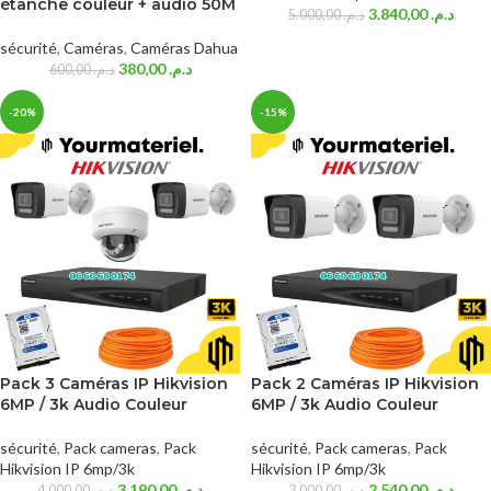
étanche couleur + audio 50M
3.840,00
د.م.
5.000,00
د.م.
sécurité
,
Caméras
,
Caméras Dahua
380,00
د.م.
600,00
د.م.
-20%
-15%
Pack 3 Caméras IP Hikvision
Pack 2 Caméras IP Hikvision
6MP / 3k Audio Couleur
6MP / 3k Audio Couleur
sécurité
,
Pack cameras
,
Pack
sécurité
,
Pack cameras
,
Pack
Hikvision IP 6mp/3k
Hikvision IP 6mp/3k
3.190,00
د.م.
2.540,00
د.م.
4.000,00
د.م.
3.000,00
د.م.