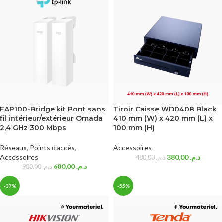
EAP100-Bridge kit Pont sans
Tiroir Caisse WD0408 Black
fil intérieur/extérieur Omada
410 mm (W) x 420 mm (L) x
2,4 GHz 300 Mbps
100 mm (H)
Réseaux
,
Points d'accès
,
Accessoires
Accessoires
380,00
د.م.
480,00
د.م.
680,00
د.م.
900,00
د.م.
-37%
-55%