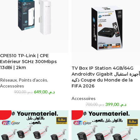
CPE510 TP-Link | CPE
Extérieur 5GHz 300Mbps
13dBi | 2km
TV Box IP Station 4GB/64G
Androidtv Gigabit أجهزة استقبال
Réseaux
,
Points d'accès
,
ذكية Coupe du Monde de la
Accessoires
FIFA 2026
649,00
د.م.
900,00
د.م.
Accessoires
399,00
د.م.
700,00
د.م.