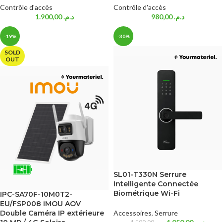
Contrôle d'accès
Contrôle d'accès
1.900,00
د.م.
980,00
د.م.
-19%
-30%
SOLD
OUT
SL01-T330N Serrure
Intelligente Connectée
Biométrique Wi-Fi
IPC-SA70F-10M0T2-
EU/FSP008 iMOU AOV
Double Caméra IP extérieure
Accessoires
,
Serrure