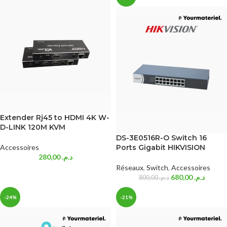
Extender Rj45 to HDMI 4K W-
D-LINK 120M KVM
DS-3E0516R-O Switch 16
Accessoires
Ports Gigabit HIKVISION
280,00
د.م.
Réseaux
,
Switch
,
Accessoires
680,00
د.م.
800,00
د.م.
-24%
-21%