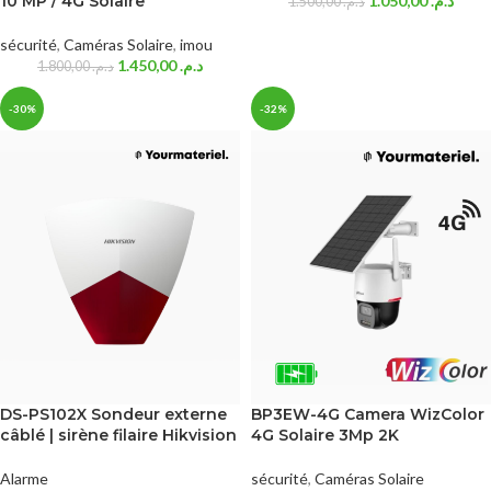
10 MP / 4G Solaire
1.050,00
د.م.
1.500,00
د.م.
sécurité
,
Caméras Solaire
,
imou
1.450,00
د.م.
1.800,00
د.م.
-30%
-32%
DS-PS102X Sondeur externe
BP3EW-4G Camera WizColor
câblé | sirène filaire Hikvision
4G Solaire 3Mp 2K
Alarme
sécurité
,
Caméras Solaire