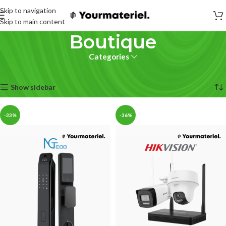
Skip to navigation
Skip to main content
Boutique
Categories
Accueil
Boutique
Page 3
Affichage de 41–60 sur 472 résultats
Show sidebar
-33%
-36%