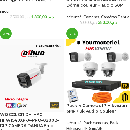
Dôme couleur + audio 50M
imou
1.300,00
د.م.
sécurité
,
Caméras
,
Caméras Dahua
2.500,00
د.م.
380,00
د.م.
600,00
د.م.
-37%
-23%
Pack 4 Caméras IP Hikvision
6MP / 3k Audio Couleur
WIZCOLOR DH-HAC-
HFW1549XP-A-PRO-0280B-
sécurité
,
Pack cameras
,
Pack
DIP CAMERA DAHUA 5mp
Hikvision IP 6mp/3k