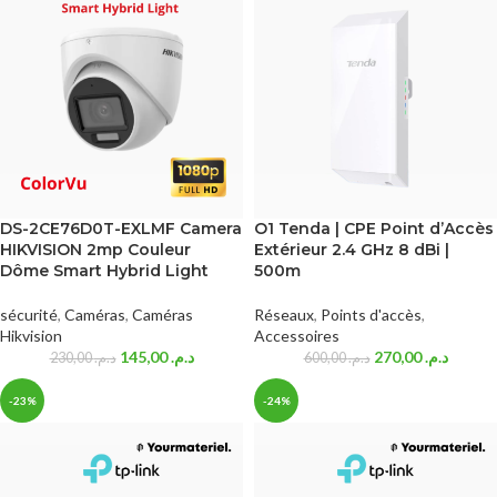
DS-2CE76D0T-EXLMF Camera
O1 Tenda | CPE Point d’Accès
HIKVISION 2mp Couleur
Extérieur 2.4 GHz 8 dBi |
Dôme Smart Hybrid Light
500m
sécurité
,
Caméras
,
Caméras
Réseaux
,
Points d'accès
,
Hikvision
Accessoires
145,00
د.م.
270,00
د.م.
230,00
د.م.
600,00
د.م.
-23%
-24%