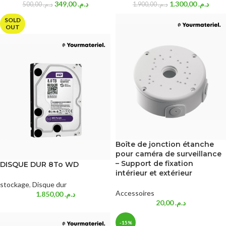
349,00
د.م.
1.300,00
د.م.
500,00
د.م.
1.900,00
د.م.
SOLD
OUT
Boîte de jonction étanche
pour caméra de surveillance
– Support de fixation
DISQUE DUR 8To WD
intérieur et extérieur
stockage
,
Disque dur
Accessoires
1.850,00
د.م.
20,00
د.م.
-15%