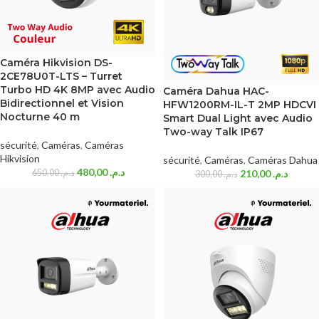
Caméra Hikvision DS-
2CE78U0T-LTS – Turret
Turbo HD 4K 8MP avec Audio
Caméra Dahua HAC-
Bidirectionnel et Vision
HFW1200RM-IL-T 2MP HDCVI
Nocturne 40 m
Smart Dual Light avec Audio
Two-way Talk IP67
sécurité
,
Caméras
,
Caméras
Hikvision
sécurité
,
Caméras
,
Caméras Dahua
480,00
د.م.
650,00
د.م.
210,00
د.م.
300,00
د.م.