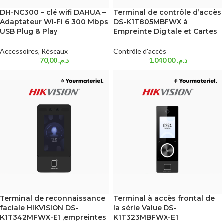
DH-NC300 – clé wifi DAHUA –
Terminal de contrôle d’accès
Adaptateur Wi-Fi 6 300 Mbps
DS-K1T805MBFWX à
USB Plug & Play
Empreinte Digitale et Cartes
Accessoires
,
Réseaux
Contrôle d'accès
70,00
د.م.
1.040,00
د.م.
Terminal de reconnaissance
Terminal à accès frontal de
faciale HIKVISION DS-
la série Value DS-
K1T342MFWX-E1 ,empreintes
K1T323MBFWX-E1