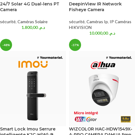
24/7 Solar 4G Dual-lens PT
DeepinView IR Network
Camera
Fisheye Camera
sécurité
,
Caméras Solaire
sécurité
,
Caméras Ip
,
IP Caméras
1.800,00
د.م.
HIKVISION
10.000,00
د.م.
-48%
-37%
Smart Lock Imou Serrure
WIZCOLOR HAC-HDW1549X-
intelligente K2C-H(W)-B
A-PRO CAMERA DAHUA 5mp