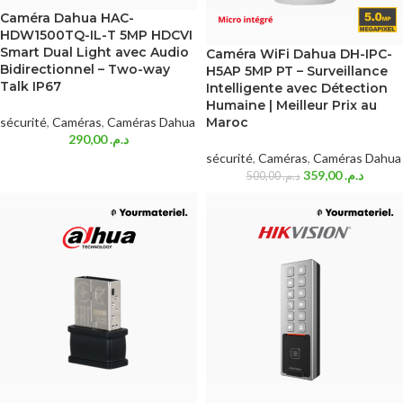
Caméra Dahua HAC-
HDW1500TQ-IL-T 5MP HDCVI
Smart Dual Light avec Audio
Caméra WiFi Dahua DH-IPC-
Bidirectionnel – Two-way
H5AP 5MP PT – Surveillance
Talk IP67
Intelligente avec Détection
Humaine | Meilleur Prix au
sécurité
,
Caméras
,
Caméras Dahua
Maroc
290,00
د.م.
sécurité
,
Caméras
,
Caméras Dahua
359,00
د.م.
500,00
د.م.