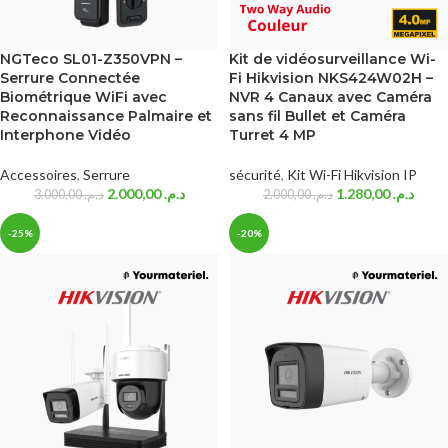
NGTeco SL01-Z350VPN –
Kit de vidéosurveillance Wi-
Serrure Connectée
Fi Hikvision NKS424W02H –
Biométrique WiFi avec
NVR 4 Canaux avec Caméra
Reconnaissance Palmaire et
sans fil Bullet et Caméra
Interphone Vidéo
Turret 4 MP
Accessoires
,
Serrure
sécurité
,
Kit Wi-Fi Hikvision IP
2.000,00
د.م.
1.280,00
د.م.
3.000,00
د.م.
2.000,00
د.م.
-25%
-20%