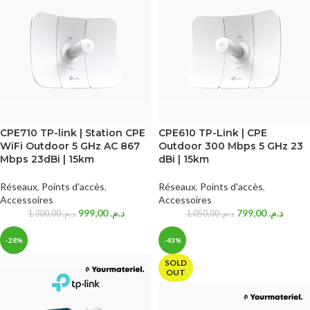
CPE710 TP-link | Station CPE
CPE610 TP-Link | CPE
WiFi Outdoor 5 GHz AC 867
Outdoor 300 Mbps 5 GHz 23
Mbps 23dBi | 15km
dBi | 15km
Réseaux
,
Points d'accès
,
Réseaux
,
Points d'accès
,
Accessoires
Accessoires
999,00
د.م.
799,00
د.م.
1.300,00
د.م.
1.050,00
د.م.
-28%
-43%
SOLD
OUT