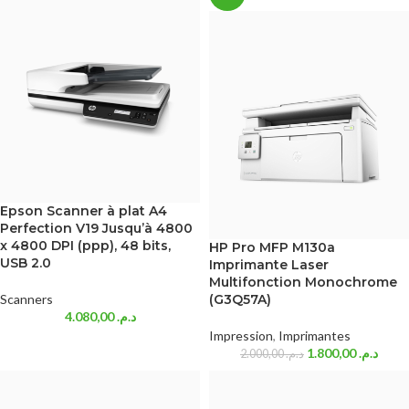
Epson Scanner à plat A4
Perfection V19 Jusqu’à 4800
x 4800 DPI (ppp), 48 bits,
HP Pro MFP M130a
USB 2.0
Imprimante Laser
Multifonction Monochrome
Scanners
(G3Q57A)
4.080,00
د.م.
Impression
,
Imprimantes
1.800,00
د.م.
2.000,00
د.م.