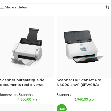
Show sidebar
Scanner bureautique de
Scanner HP ScanJet Pro
documents recto-verso
N4000 snw1 (6FW08A)
Impression
,
Scanners
Scanners
4.800,00
د.م.
6.960,00
د.م.
-10%