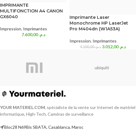
IMPRIMANTE
MULTIFONCTION A4 CANON
GX6040
Imprimante Laser
Monochrome HP LaserJet
Impression
,
Imprimantes
Pro M404dn (W1A53A)
7.600,00
د.م.
Impression
,
Imprimantes
3.012,00
د.م.
4.100,00
د.م.
ubiquiti
YOUR MATERIEL
.
COM
, spécialiste de la vente sur Internet de matériel
informatique, High-Tech, Caméras de surveillance
Bloc28 N69Bis SBATA, Casablanca, Maroc