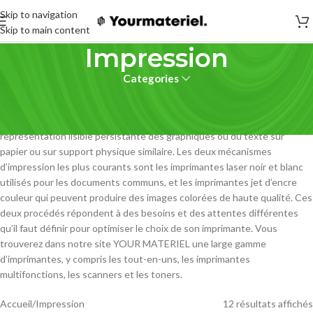
Skip to navigation
Skip to main content
Impression
Categories
Imprimante Maroc : un compagnon de bureau primordial
En informatique, une imprimante est un périphérique qui permet une
représentation lisible persistante des graphiques ou du texte sur
papier ou sur support physique similaire. Les deux mécanismes
d’impression les plus courants sont les imprimantes laser noir et blanc
utilisés pour les documents communs, et les imprimantes jet d’encre
couleur qui peuvent produire des images colorées de haute qualité. Ces
deux procédés répondent à des besoins et des attentes différentes
qu’il faut définir pour optimiser le choix de son imprimante. Vous
trouverez dans notre site YOUR MATERIEL une large gamme
d’imprimantes, y compris les tout-en-uns, les imprimantes
multifonctions, les scanners et les toners.
Accueil
Impression
12 résultats affichés