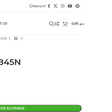
WISHLIST
T US
0,00
د.م.
845N
R845N
ER AU PANIER