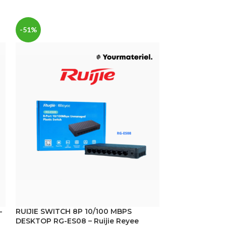
-51%
-47%
-
RUIJIE SWITCH 8P 10/100 MBPS
RUIJIE SWITCH
DESKTOP RG-ES08 – Ruijie Reyee
DESKTOP RG-ES