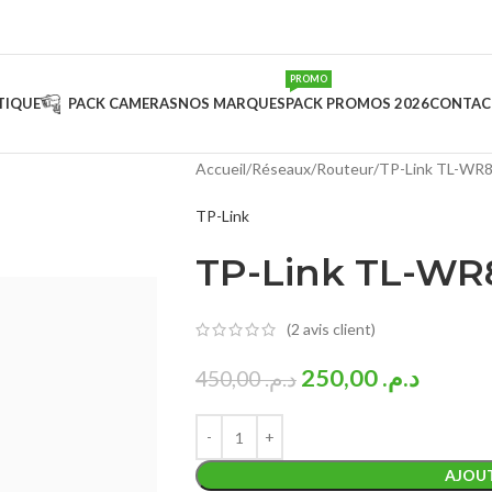
PROMO
TIQUE
PACK CAMERAS
NOS MARQUES
PACK PROMOS 2026
CONTAC
Accueil
Réseaux
Routeur
TP-Link TL-WR
TP-Link
TP-Link TL-W
(
2
avis client)
250,00
د.م.
450,00
د.م.
AJOUT