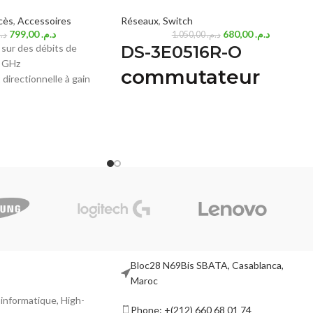
cès
,
Accessoires
Réseaux
,
Switch
799,00
د.م.
680,00
د.م.
د..
1.050,00
د.م.
 sur des débits de
DS-3E0516R-O
5 GHz
commutateur
irectionnelle à gain
cteur en métal dédié,
Gigabit 16 ports
ations longue distance
 du faisceau,
16 × 10/100/1000 Mbps Port RJ45
ence et de la
Installation facile Plug-and-Play
Montage en rack
errouillage par pression
Boîtier métallique robuste, design agréable 
blage rapide et une
magnifique
lle robuste assure la
 même par vents violents
 intempéries IP65,
ion contre les
tiques et
Bloc28 N69Bis SBATA, Casablanca,
5 kV et 6 kV (2), adapté
Maroc
ons météorologiques.
l informatique, High-
Pharos MAXtream de
Phone: +(212) 660 68 01 74