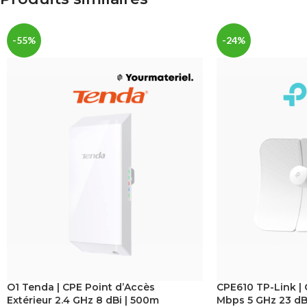
-55%
-24%
O1 Tenda | CPE Point d’Accès
CPE610 TP-Link |
Extérieur 2.4 GHz 8 dBi | 500m
Mbps 5 GHz 23 dBi