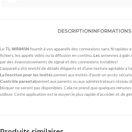
DESCRIPTION
INFORMATIONS
Le
TL-WR845N
fournit à vos appareils des connexions sans fil rapides 
fichiers, les appels vidéo ou la diffusion en continu.
Les
antennes à gain 
par des évanouissements de signal et des connexions instables!
L’appareil a été enrichi de détails élégants et d’une texture agréable à l
La fonction pour les invités
permet aux invités d’avoir un accès sécurisé
Contrôle parental
permet aux parents ou aux administrateurs réseau de c
bloquer ne seront pas disponibles. Cela ne prend que quelques minutes po
utiliser. Cette application est le moyen le plus rapide d’accéder et de 
Produits similaires