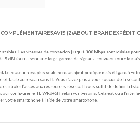
 COMPLÉMENTAIRES
AVIS (2)
ABOUT BRAND
EXPÉDITI
et stables. Les vitesses de connexion jusqu’à
300 Mbps
sont idéales pour
de 5
dBi
fournissent une large gamme de signaux, couvrant toute la mai
’œil. Le routeur n’est plus seulement un ajout pratique mais élégant à vot
 et facile au réseau sans fil. Vous n’avez plus à vous soucier de la sécur
ontrôler l’accès aux ressources réseau. Il vous suffit de définir la list
ur configurer le TL-WR845N selon vos besoins. Cela est dû à l’interface i
gérer votre smartphone à l’aide de votre smartphone.