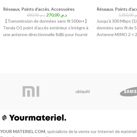
Réseaux
,
Points d'accès
,
Accessoires
Réseaux
,
Points d'ac
270,00
د.م.
600,00
د.م.
1.050,00
م
【Transmission de données sans fil 500m+】
Jusqu'à 300 Mbps (1)
Tenda O1 point d'accès extérieur s'intègre à
données sans fil de 
une antenne directionnelle 8dBi pour fournir
Antenne MIMO 2 × 2 d
une qualité de transmission optimisée. Il
élevé 23 dBi et réfle
capte et maintient un signal stable pour une
idéal pour les applic
connexion réseau sans fil allant jusqu'à 500
Excellente directivité
mètres．
amélioration de la lat
【Conception Extérieure Professionnelle】
suppression du bruit
Équipé d'un boîtier étanche IP65, le point
Pièces innovantes à v
d'accès extérieur O1 peut fonctionner dans
permettant un assem
diverses conditions météorologiques, telles
conception structure
ubiquiti
que le soleil, les précipitations ou un
stabilité du CPE610,
environnement à température extrêmement
Boîtier résistant aux
basse/élevée.
associé à une protect
【Pont Automatique pour deux Appareils】
décharges électrosta
O1 Outdoor Point d'accès adopte la
électrostatiques de 1
technologie de pont automatique, deux cpe
à toutes les conditi
YOUR MATERIEL
.
COM
, spécialiste de la vente sur Internet de matérie
peuvent se connecter l'un à l'autre lorsque
Technologie TDMA 