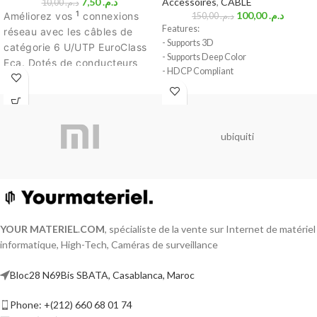
7,50
د.م.
Accessoires
,
CABLE
10,00
د.م.
1
100,00
د.م.
Améliorez vos
connexions
150,00
د.م.
Features:
réseau avec les câbles de
- Supports 3D
catégorie 6 U/UTP EuroClass
- Supports Deep Color
Eca. Dotés de conducteurs
- HDCP Compliant
solides de calibre 24 AWG,
- No power supply is needed
ces câbles offrent une
- Use CAT5e or CAT6 cables
transmission de données
- Supported Resolutions: 480i up to
rapide et fiable. Leur
1080p
ubiquiti
classification EuroClass Eca
- Comes as a pair (one sender, one
assure une résistance au feu
receiver)
- Supports uncompressed audio such as
et une faible émission de
LPCM
fumée. La gaine violette est
- Auto adjustment of feedback,
non halogène, garantissant un
equalization, and amplification
environnement plus sûr.
- Supports 1080p Resolution up to 100ft
YOUR MATERIEL
.
COM
, spécialiste de la vente sur Internet de matériel
Renforcez votre réseau sans
(30M) using CAT6 cable
informatique, High-Tech, Caméras de surveillance
compromis.
Le prix affiché par
- Extend your HDMI signal over long
1 mètre
distances by sending the signal over
Bloc28 N69Bis SBATA, Casablanca, Maroc
CAT 5e or CAT 6 cable.
- Uses CAT5e or CAT6 cable to
Phone: +(212) 660 68 01 74
substitute HDMI and achieve long