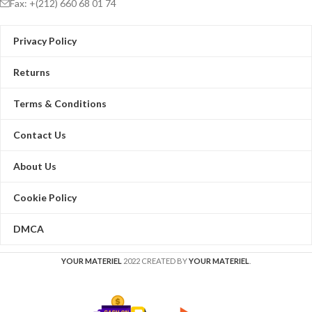
Fax: +(212) 660 68 01 74
distance transmissions
- HDMI pigtail cables attached to each
unit, so there is no need to purchase
Privacy Policy
additional HDMI cables
- Supports compressed audio such as
Returns
DTS Digital (including DTS-HD and
Dolby True HD)
Terms & Conditions
Specifications:
Output Video: HDMI
Gender: Male-Female
Contact Us
Power consumption: 5W (Max)
Vertical Frequency Range 50/60Hz
About Us
Connector Type: HDMI / Cat5e / Cat6
Input DDC Signal: 5 volts p-p (TTL)
Cookie Policy
Maximum Single Link Range: 1920
x1080p
DMCA
Video Amplifier
Bandwidth1.65Gbps/165MHz
Interlaced(50 60Hz): 480i,576i,1080i
YOUR MATERIEL
2022 CREATED BY
YOUR MATERIEL
.
Progressive(50 60Hz):
480p,576p,720p,1080p
Transmission distance: 30 meter