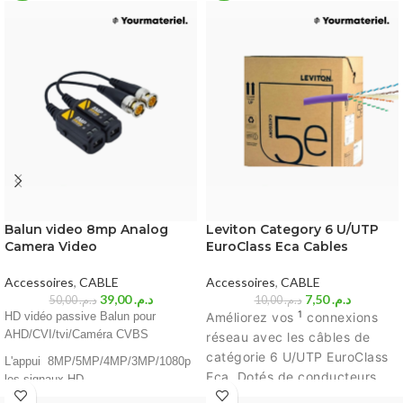
Balun video 8mp Analog
Leviton Category 6 U/UTP
Camera Video
EuroClass Eca Cables
Accessoires
,
CABLE
Accessoires
,
CABLE
39,00
د.م.
7,50
د.م.
50,00
د.م.
10,00
د.م.
1
HD vidéo passive Balun pour
Améliorez vos
connexions
AHD/CVI/tvi/Caméra CVBS
réseau avec les câbles de
catégorie 6 U/UTP EuroClass
L'appui 8MP/5MP/4MP/3MP/1080p
Eca. Dotés de conducteurs
les signaux HD
solides de calibre 24 AWG,