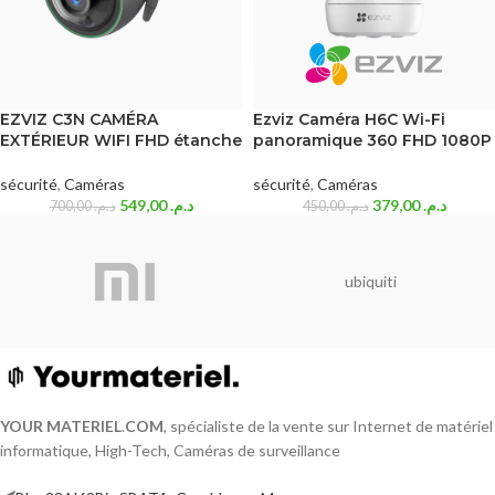
EZVIZ C3N CAMÉRA
Ezviz Caméra H6C Wi-Fi
EXTÉRIEUR WIFI FHD étanche
panoramique 360 FHD 1080P
sécurité
,
Caméras
sécurité
,
Caméras
549,00
د.م.
379,00
د.م.
700,00
د.م.
450,00
د.م.
ubiquiti
YOUR MATERIEL
.
COM
, spécialiste de la vente sur Internet de matériel
informatique, High-Tech, Caméras de surveillance