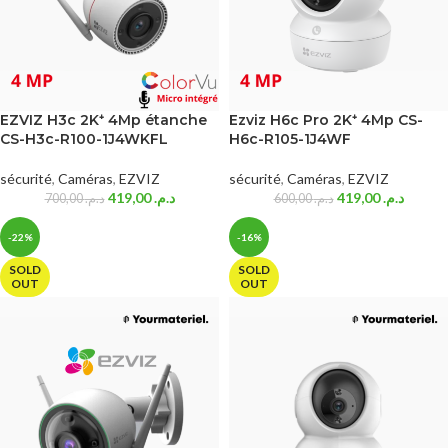
EZVIZ H3c 2K⁺ 4Mp étanche
Ezviz H6c Pro 2K⁺ 4Mp CS-
CS-H3c-R100-1J4WKFL
H6c-R105-1J4WF
sécurité
,
Caméras
,
EZVIZ
sécurité
,
Caméras
,
EZVIZ
419,00
د.م.
419,00
د.م.
700,00
د.م.
600,00
د.م.
-22%
-16%
SOLD
SOLD
OUT
OUT