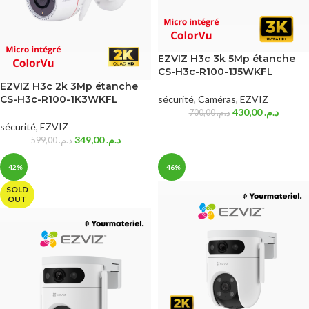
EZVIZ H3c 3k 5Mp étanche
CS-H3c-R100-1J5WKFL
EZVIZ H3c 2k 3Mp étanche
CS-H3c-R100-1K3WKFL
sécurité
,
Caméras
,
EZVIZ
430,00
د.م.
700,00
د.م.
sécurité
,
EZVIZ
349,00
د.م.
599,00
د.م.
-42%
-46%
SOLD
OUT