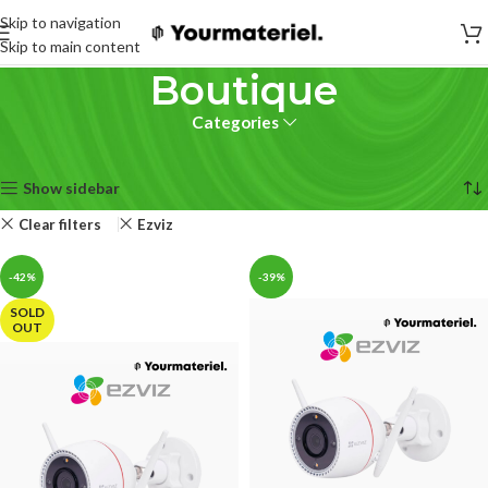
Skip to navigation
Skip to main content
Boutique
Categories
Accueil
Boutique
8 résultats affichés
Show sidebar
Clear filters
Ezviz
-42%
-39%
SOLD
OUT