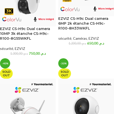
EZVIZ CS-H9c Dual camera
6MP 2k étanche CS-H9c-
R100-8H33WKFL
EZVIZ CS-H9c Dual camera
10MP 3k étanche CS-H9c-
R100-8G55WKFL
sécurité
,
Caméras
,
EZVIZ
650,00
د.م.
1.200,00
د.م.
sécurité
,
EZVIZ
750,00
د.م.
1.300,00
د.م.
-40%
-30%
SOLD
SOLD
OUT
OUT