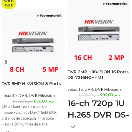
SOLD
OUT
DVR 2MP HIKVISION 16 Ports
DS-7216HGHI-M1
DVR 5MP HIKVISION 8 Ports
sécurité
,
DVR
,
DVR Hikvision
900,00
د.م.
sécurité
,
DVR
,
DVR Hikvision
1.200,00
د.م.
16-ch 720p 1U
850,00
د.م.
1.200,00
د.م.
CMOS haute performance 5
H.265 DVR DS-
mégapixels, True Day / Night EXIR,
distance de détection infrarouge
7216HGHI-M1
jusqu’à 20 m Entrée de signal