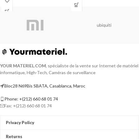
Deep learning based human and
vehicle targets classification of Motion
Detection 2.0
ubiquiti
H.265 Pro+/H.265 Pro/H.265 video
compression
HDTVI/AHD/CVI/CVBS/IP video input
Audio via coaxial cable
Up to 18-ch IP camera inputs (up to 5
MP)
Up to 1080p Lite@15 fps encoding
YOUR MATERIEL
.
COM
, spécialiste de la vente sur Internet de matériel
capability
informatique, High-Tech, Caméras de surveillance
Max. 1200 m for 720p HDTVI signal
Video and Audio
Bloc28 N69Bis SBATA, Casablanca, Maroc
Phone: +(212) 660 68 01 74
Fax: +(212) 660 68 01 74
Privacy Policy
Returns