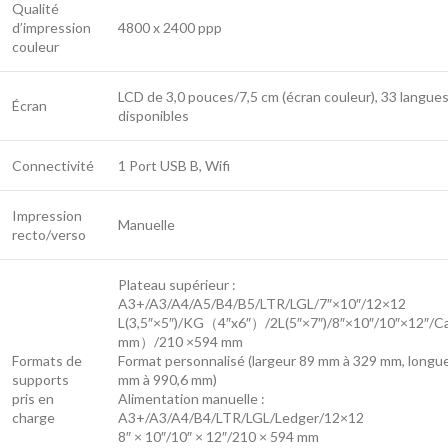
Qualité
d’impression
4800 x 2400 ppp
couleur
LCD de 3,0 pouces/7,5 cm (écran couleur), 33 langue
Écran
disponibles
Connectivité
1 Port USB B, Wifi
Impression
Manuelle
recto/verso
Plateau supérieur :
A3+/A3/A4/A5/B4/B5/LTR/LGL/7″×10″/12×12
L(3,5″×5″)/KG（4″x6″）/2L(5″×7″)/8″×10″/10″×12″/
mm）/210 ×594 mm
Formats de
Format personnalisé (largeur 89 mm à 329 mm, longu
supports
mm à 990,6 mm)
pris en
Alimentation manuelle :
charge
A3+/A3/A4/B4/LTR/LGL/Ledger/12×12
8″ × 10″/10″ × 12″/210 × 594 mm