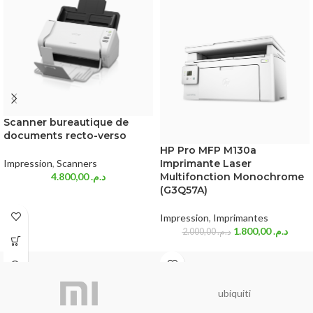
Scanner bureautique de
documents recto-verso
HP Pro MFP M130a
Impression
,
Scanners
Imprimante Laser
4.800,00
د.م.
Multifonction Monochrome
(G3Q57A)
Impression
,
Imprimantes
1.800,00
د.م.
2.000,00
د.م.
ubiquiti