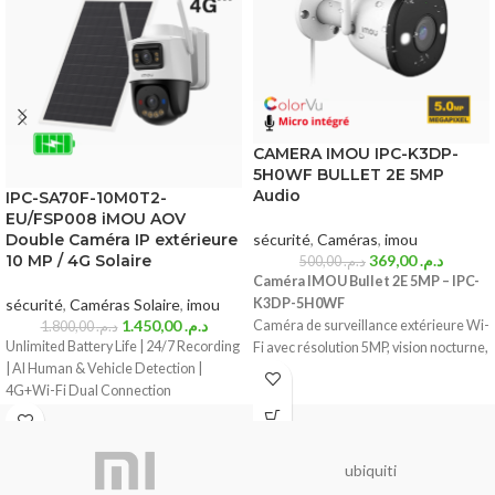
CAMERA IMOU IPC-K3DP-
5H0WF BULLET 2E 5MP
Audio
IPC-SA70F-10M0T2-
EU/FSP008 iMOU AOV
Double Caméra IP extérieure
sécurité
,
Caméras
,
imou
10 MP / 4G Solaire
369,00
د.م.
500,00
د.م.
Caméra IMOU Bullet 2E 5MP – IPC-
sécurité
,
Caméras Solaire
,
imou
K3DP-5H0WF
1.450,00
د.م.
Caméra de surveillance extérieure Wi-
1.800,00
د.م.
Unlimited Battery Life | 24/7 Recording
Fi avec résolution 5MP, vision nocturne,
| AI Human & Vehicle Detection |
détection de mouvement, et audio
4G+Wi-Fi Dual Connection
bidirectionnel. Idéale pour sécuriser
votre maison ou entreprise.
Résolution 5MP (2560 x 1920) pour des
images nettes
ubiquiti
Objectif grand angle pour une