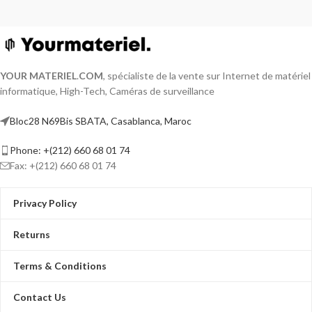
couverture étendue
Audio bidirectionnel (microphone et
haut-parleur intégrés)
Connexion sans fil Wi-Fi stable
YOUR MATERIEL
.
COM
, spécialiste de la vente sur Internet de matériel
Vision nocturne IR jusqu’à 30 mètres
informatique, High-Tech, Caméras de surveillance
Détection de mouvement intelligente
Bloc28 N69Bis SBATA, Casablanca, Maroc
Notification en temps réel via
application mobile
Phone: +(212) 660 68 01 74
Fax: +(212) 660 68 01 74
Privacy Policy
Returns
Terms & Conditions
Contact Us