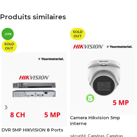
Produits similaires
SOLD
-29%
OUT
SOLD
OUT
Camera Hikvision 5mp
interne
DVR 5MP HIKVISION 8 Ports
sécurité
,
Caméras
,
Caméras