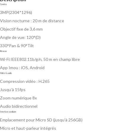
Caméra
3MP(2304*1296)
Vision nocturne : 20 m de distance
Objectif fixe de 3,6 mm
Angle de vue: 120°(D)
330°Pan & 90°Tilt
Réseau
Wi-Fi:IEEE802.11b/g/n, 50 m en champ libre
App Imou : iOS, Android
Vidéo & audio
Compression vidéo : H.265
Jusqu’à 15fps
Zoom numérique 8x
Audio bidirectionnel
Interface auxiliaire
Emplacement pour Micro SD (jusqu’à 256GB)
Micro et haut-parleur intégrés