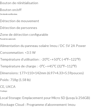
Bouton de réinitialisation
Bouton on/off
Gestion des notifications
Détection de mouvement
Détection de personnes
Zone de détection configurable
Paramètres universels
Alimentation du panneau solaire Imou / DC 5V 2A Power
Consommation: <3.5 W
Température d’utilisation : -20℃~+50℃ (-4℉~122℉)
Température de charge : -0℃~+45℃ (32℉~112℉)
Dimensions: 177×110×142mm (6.97×4.33×5.59pouces)
Poids: 718g (1.58 lb)
CE, UKCA
Stockage
Local Storage: Emplacement pour Micro SD (jusqu’à 256GB)
Stockage Cloud : Programme d’abonnement Imou