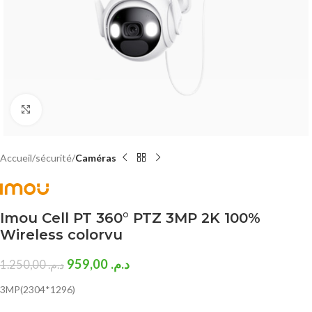
Click to enlarge
Accueil
sécurité
Caméras
Imou Cell PT 360° PTZ 3MP 2K 100%
Wireless colorvu
959,00
د.م.
1.250,00
د.م.
3MP(2304*1296)