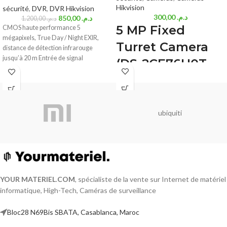
Hikvision
sécurité
,
DVR
,
DVR Hikvision
300,00
د.م.
850,00
د.م.
1.200,00
د.م.
5 MP Fixed
CMOS haute performance 5
mégapixels, True Day / Night EXIR,
Turret Camera
distance de détection infrarouge
jusqu’à 20 m Entrée de signal
(
DS-2CE76H0T-
ITMF )
5 MP turret camera
EXIR 2.0: advanced infrared technology
ubiquiti
with 30 m IR distance
Water and dust resistant (IP67)
4 in 1 (4 signals switchable
TVI/AHD/CVI/CVBS)
YOUR MATERIEL
.
COM
, spécialiste de la vente sur Internet de matériel
informatique, High-Tech, Caméras de surveillance
Bloc28 N69Bis SBATA, Casablanca, Maroc