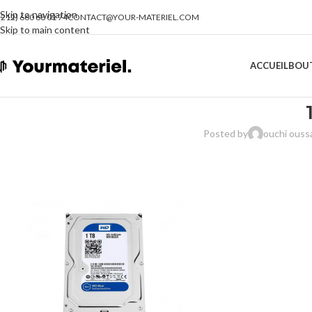
Skip to navigation
(212) 660 68 01 74
CONTACT@YOUR-MATERIEL.COM
Skip to main content
ACCUEIL
BOU
Posted by
ouchi ous