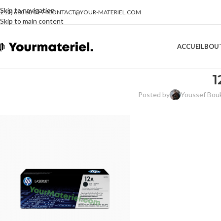
Skip to navigation
(212) 660 68 01 74
CONTACT@YOUR-MATERIEL.COM
Skip to main content
ACCUEIL
BOU
1
Posted by
Youssef Bou