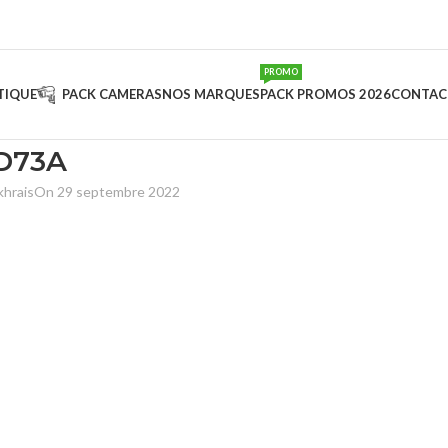
PROMO
TIQUE
PACK CAMERAS
NOS MARQUES
PACK PROMOS 2026
CONTAC
D73A
khrais
On 29 septembre 2022