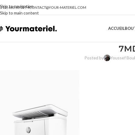
Skip to navigation
(212) 660 68 01 74
CONTACT@YOUR-MATERIEL.COM
Skip to main content
ACCUEIL
BOU
7M
Posted by
Youssef Bou