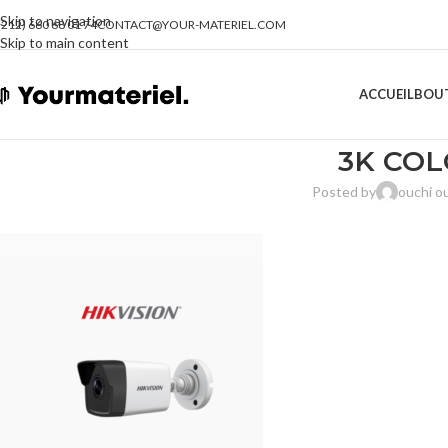
Skip to navigation
(212) 660 68 01 74
CONTACT@YOUR-MATERIEL.COM
Skip to main content
ACCUEIL
BOU
3K COLO
Posted by
ouchi 