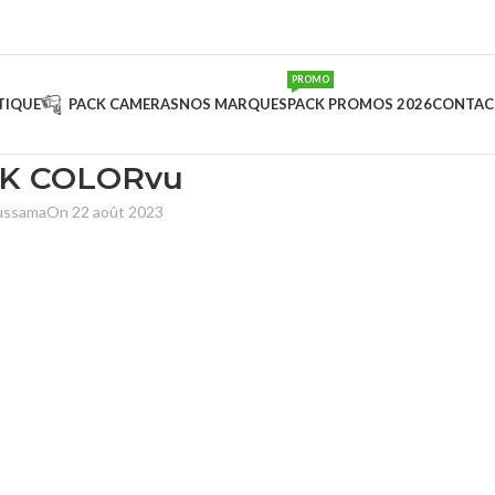
PROMO
TIQUE
PACK CAMERAS
NOS MARQUES
PACK PROMOS 2026
CONTAC
3K COLORvu
oussama
On 22 août 2023