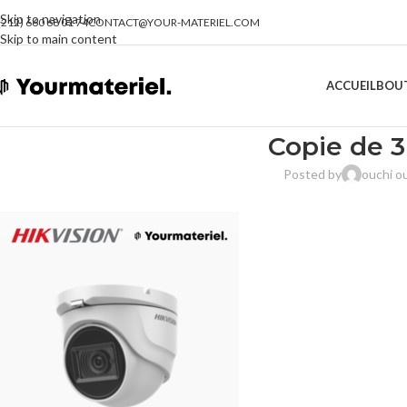
Skip to navigation
(212) 660 68 01 74
CONTACT@YOUR-MATERIEL.COM
Skip to main content
ACCUEIL
BOU
Copie de 
Posted by
ouchi 