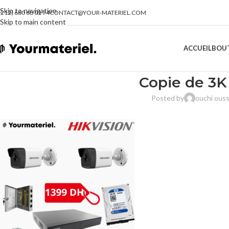
Skip to navigation
(212) 660 68 01 74
CONTACT@YOUR-MATERIEL.COM
Skip to main content
ACCUEIL
BOU
Copie de 3K
Posted by
ouchi ous