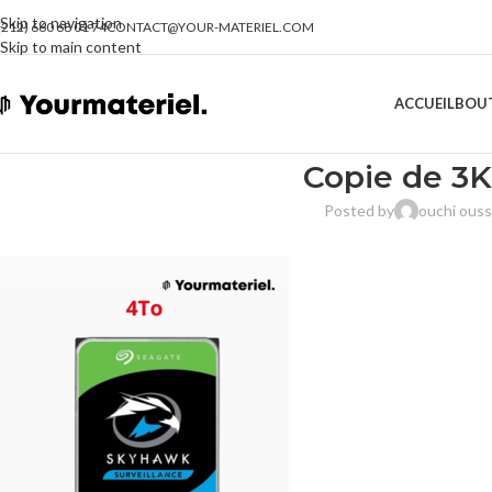
Skip to navigation
(212) 660 68 01 74
CONTACT@YOUR-MATERIEL.COM
Skip to main content
ACCUEIL
BOU
Copie de 3K
Posted by
ouchi ous