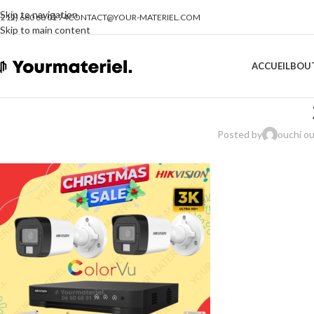
Skip to navigation
(212) 660 68 01 74
CONTACT@YOUR-MATERIEL.COM
Skip to main content
ACCUEIL
BOU
Posted by
ouchi o