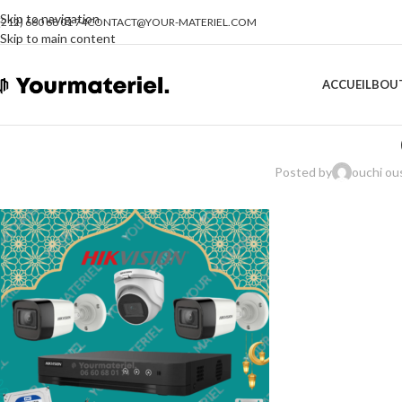
Skip to navigation
(212) 660 68 01 74
CONTACT@YOUR-MATERIEL.COM
Skip to main content
ACCUEIL
BOU
Posted by
ouchi o