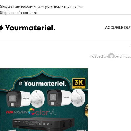
Skip to navigation
(212) 660 68 01 74
CONTACT@YOUR-MATERIEL.COM
Skip to main content
ACCUEIL
BOU
Posted by
ouchi o