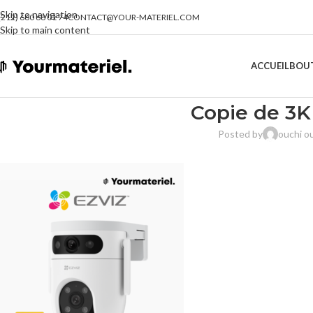
Skip to navigation
(212) 660 68 01 74
CONTACT@YOUR-MATERIEL.COM
Skip to main content
ACCUEIL
BOU
Copie de 3K
Posted by
ouchi o