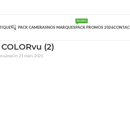
PROMO
TIQUE
PACK CAMERAS
NOS MARQUES
PACK PROMOS 2026
CONTAC
 COLORvu (2)
ussama
On 21 mars 2025