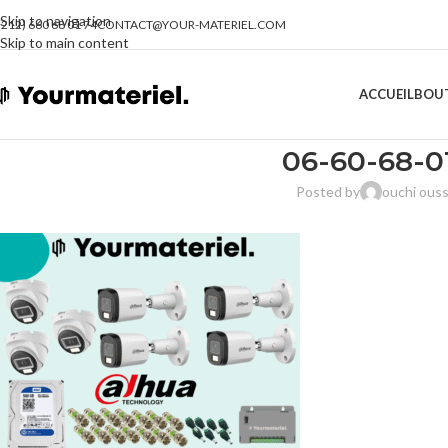
Skip to navigation
(212) 660 68 01 74
CONTACT@YOUR-MATERIEL.COM
Skip to main content
ACCUEIL
BOU
06-60-68-01
Posted by
ouchi ous