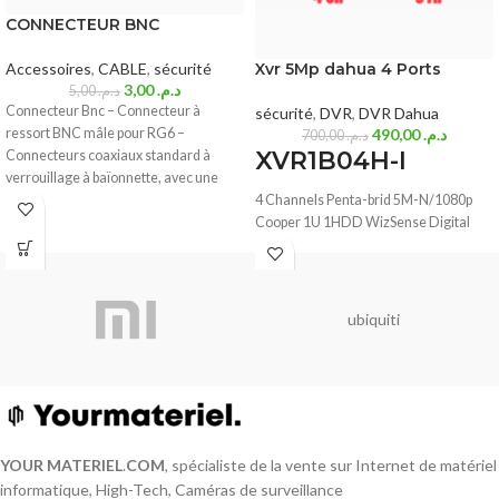
CONNECTEUR BNC
Accessoires
,
CABLE
,
sécurité
Xvr 5Mp dahua 4 Ports
3,00
د.م.
5,00
د.م.
Connecteur Bnc – Connecteur à
sécurité
,
DVR
,
DVR Dahua
ressort BNC mâle pour RG6 –
490,00
د.م.
700,00
د.م.
XVR1B04H-I
Connecteurs coaxiaux standard à
verrouillage à baïonnette, avec une
impédance caractéristique de 50
4 Channels Penta-brid 5M-N/1080p
Cooper 1U 1HDD WizSense Digital
Video Recorder
> H.265+/H.265 dual-stream video
compression > Supports Full-channel
ubiquiti
AI-Coding > Supports
HDCVI/AHD/TVI/CVBS/IP video
inputs > Max 6 channels IP camera
inputs, each channel up to 6MP; Max 32
Mbps incoming bandwidth > Up to 4
channels video stream ( analog
channel ) SMD Plus
YOUR MATERIEL
.
COM
, spécialiste de la vente sur Internet de matériel
informatique, High-Tech, Caméras de surveillance