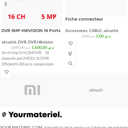
Fiche connecteur
DVR 5MP HIKVISION 16 Ports
Accessoires
,
CABLE
,
sécurité
3,00
د.م.
5,00
د.م.
sécurité
,
DVR
,
DVR Hikvision
1.600,00
د.م.
2.890,00
د.م.
16-ch 5mp 1U H.264 DVR 16
channels and 2 HDDs 1U DVR
Efficient H.265 pro+ compression
ubiquiti
YOUR MATERIEL
.
COM
, spécialiste de la vente sur Internet de matériel