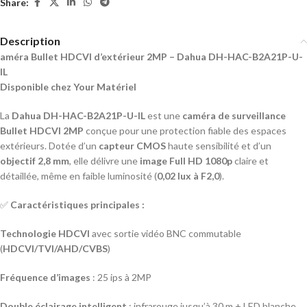
Share:
Description
améra Bullet HDCVI d’extérieur 2MP – Dahua DH-HAC-B2A21P-U-
IL
Disponible chez Your Matériel
La
Dahua DH-HAC-B2A21P-U-IL
est une
caméra de surveillance
Bullet HDCVI 2MP
conçue pour une protection fiable des espaces
extérieurs. Dotée d’un
capteur CMOS
haute sensibilité et d’un
objectif 2,8 mm
, elle délivre une
image Full HD 1080p
claire et
détaillée, même en faible luminosité (
0,02 lux à F2,0
).
✅
Caractéristiques principales :
Technologie HDCVI
avec sortie vidéo BNC commutable
(
HDCVI/TVI/AHD/CVBS
)
Fréquence d’images
: 25 ips à 2MP
Double éclairage intelligent
: infrarouge jusqu’à 30 m + LED blanche