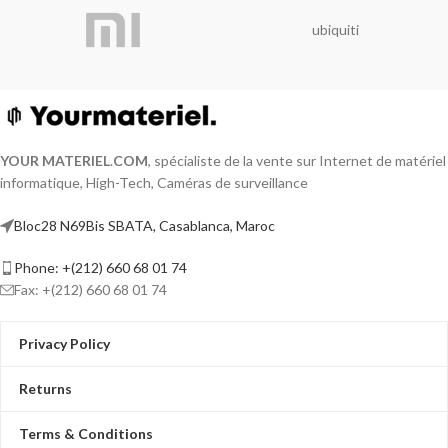
Detection 2.0
ubiquiti
H.265 Pro+/H.265 Pro/H.265 video
compression
HDTVI/AHD/CVI/CVBS/IP video input
Audio via coaxial cable
Up to 18-ch IP camera inputs (up to 5
MP)
Up to 1080p Lite@15 fps encoding
YOUR MATERIEL
.
COM
, spécialiste de la vente sur Internet de matériel
capability
informatique, High-Tech, Caméras de surveillance
Max. 1200 m for 720p HDTVI signal
Video and Audio
Bloc28 N69Bis SBATA, Casablanca, Maroc
Phone: +(212) 660 68 01 74
Fax: +(212) 660 68 01 74
Privacy Policy
Returns
Terms & Conditions