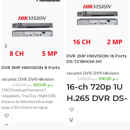
DVR 2MP HIKVISION 16 Ports
DS-7216HGHI-M1
DVR 5MP HIKVISION 8 Ports
sécurité
,
DVR
,
DVR Hikvision
900,00
د.م.
sécurité
,
DVR
,
DVR Hikvision
1.200,00
د.م.
16-ch 720p 1U
850,00
د.م.
1.200,00
د.م.
CMOS haute performance 5
H.265 DVR DS-
mégapixels, True Day / Night EXIR,
distance de détection infrarouge
7216HGHI-M1
jusqu’à 20 m Entrée de signal
Deep learning based human and
vehicle targets classification of Motion