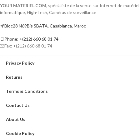
mm
Up to 1080p Lite@15 fps encoding
YOUR MATERIEL
.
COM
, spécialiste de la vente sur Internet de matériel
Jusqu'à 30 m de distance IR pour des
capability
informatique, High-Tech, Caméras de surveillance
images nocturnes lumineuses
Max. 1200 m for 720p HDTVI signal
Jusqu'à 20 m de distance en lumière
Video and Audio
Bloc28 N69Bis SBATA, Casablanca, Maroc
blanche pour des images nocturnes
lumineuses
Phone: +(212) 660 68 01 74
Un port pour quatre signaux
commutables (TVI/AHD/CVI/CVBS）)
Fax: +(212) 660 68 01 74
Résistant à l'eau et à la poussière (IP67)
Audio de haute qualité avec audio sur
Privacy Policy
câble coaxial, micro intégré
Returns
Terms & Conditions
Contact Us
About Us
Cookie Policy