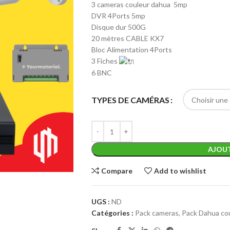
3 cameras couleur dahua 5mp
DVR 4Ports 5mp
Disque dur 500G
20 mètres CABLE KX7
Bloc Alimentation 4Ports
3 Fiches
6 BNC
TYPES DE CAMÉRAS
AJOUT
Compare
Add to wishlist
UGS :
ND
Catégories :
Pack cameras
,
Pack Dahua co