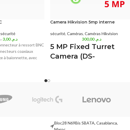
C
Camera Hikvision 5mp interne
sécurité
sécurité
,
Caméras
,
Caméras Hikvision
3,00
د.م.
300,00
د.م.
د.
nnecteur à ressort BNC
5 MP Fixed Turret
necteurs coaxiaux
Camera (
DS-
ge à baïonnette, avec
éristique de 50
2CE76H0T-ITMF )
5 MP turret camera
EXIR 2.0: advanced infrared technology wit
30 m IR distance
Water and dust resistant (IP67)
4 in 1 (4 signals switchable
TVI/AHD/CVI/CVBS)
Bloc28 N69Bis SBATA, Casablanca,
Maroc