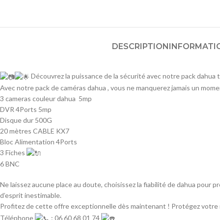
DESCRIPTION
INFORMATI
Découvrez la puissance de la sécurité avec notre pack dahua 
Avec notre pack de caméras dahua , vous ne manquerez jamais un moment
3 cameras couleur dahua 5mp
DVR 4Ports 5mp
Disque dur 500G
20 mètres CABLE KX7
Bloc Alimentation 4Ports
3 Fiches
6 BNC
Ne laissez aucune place au doute, choisissez la fiabilité de dahua pour p
d’esprit inestimable.
Profitez de cette offre exceptionnelle dès maintenant ! Protégez votre 
Téléphone
: 06 60 68 01 74