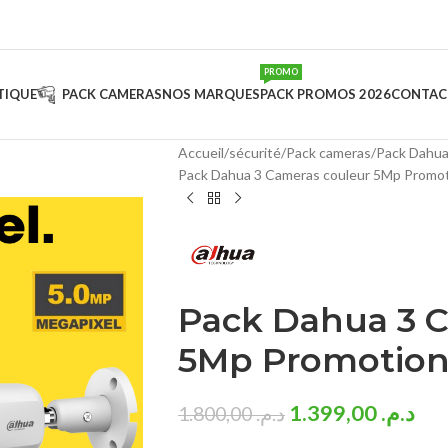
PROMO
TIQUE
PACK CAMERAS
NOS MARQUES
PACK PROMOS 2026
CONTAC
Accueil
sécurité
Pack cameras
Pack Dahua
Pack Dahua 3 Cameras couleur 5Mp Promo
Pack Dahua 3 
5Mp Promotion
1.399,00
د.م.
1.800,00
د.م.