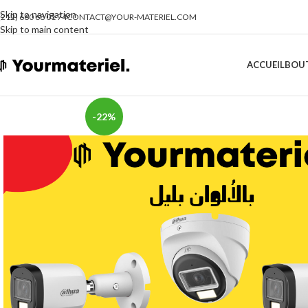
Skip to navigation
(212) 660 68 01 74
CONTACT@YOUR-MATERIEL.COM
Skip to main content
ACCUEIL
BOU
-22%