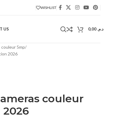
WISHLIST
T US
0,00
د.م.
 couleur 5mp
tion 2026
Cameras couleur
 2026