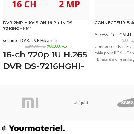
DVR 2MP HIKVISION 16 Ports DS-
CONNECTEUR BN
7216HGHI-M1
Accessoires
,
CABLE
,
sécurité
,
DVR
,
DVR Hikvision
5,00
.م
900,00
د.م.
Connecteur Bnc – Co
1.200,00
د.م.
16-ch 720p 1U H.265
mâle pour RG6 – Con
standard à verrouilla
DVR DS-7216HGHI-
une impédance caract
M1
Deep learning based human and vehicle
targets classification of Motion Detection 2.0
ubiquiti
H.265 Pro+/H.265 Pro/H.265 video
compression
HDTVI/AHD/CVI/CVBS/IP video input
Audio via coaxial cable
Up to 18-ch IP camera inputs (up to 5 MP)