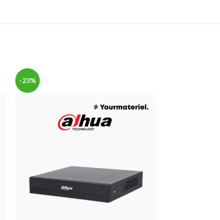
-23%
-35%