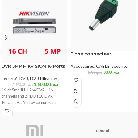
Fiche connecteur
DVR 5MP HIKVISION 16 Ports
Accessoires
,
CABLE
,
sécurité
3,00
د.م.
5,00
د.م.
sécurité
,
DVR
,
DVR Hikvision
1.600,00
د.م.
2.890,00
د.م.
16-ch 5mp 1U H.264 DVR 16
channels and 2 HDDs 1U DVR
Efficient H.265 pro+ compression
ubiquiti