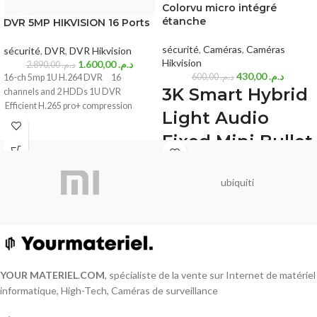
Colorvu micro intégré
étanche
DVR 5MP HIKVISION 16 Ports
sécurité
,
Caméras
,
Caméras
sécurité
,
DVR
,
DVR Hikvision
Hikvision
1.600,00
د.م.
2.890,00
د.م.
430,00
د.م.
600,00
د.م.
16-ch 5mp 1U H.264 DVR 16
3K Smart Hybrid
channels and 2 HDDs 1U DVR
Efficient H.265 pro+ compression
Light Audio
Fixed Mini Bullet
Camera (DS-
ubiquiti
2CE16K0T-
LFS(2.8mm))
Imagerie de haute qualité avec une
résolution de 3K, 2960 × 1665
Objectif à focale fixe de 2,8 mm et 3,6
YOUR MATERIEL
.
COM
, spécialiste de la vente sur Internet de matériel
mm
informatique, High-Tech, Caméras de surveillance
Jusqu'à 30 m de distance IR pour des
images nocturnes lumineuses