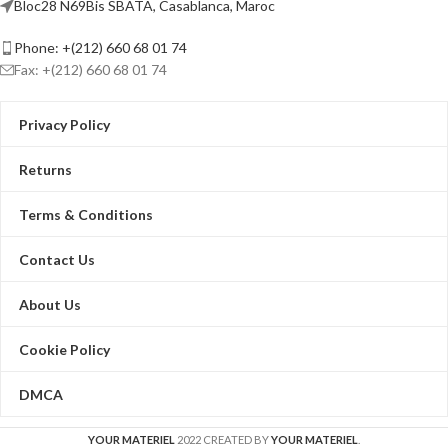
Bloc28 N69Bis SBATA, Casablanca, Maroc
Jusqu'à 20 m de distance en lumière
blanche pour des images nocturnes
Phone: +(212) 660 68 01 74
lumineuses
Un port pour quatre signaux
Fax: +(212) 660 68 01 74
commutables (TVI/AHD/CVI/CVBS）)
Résistant à l'eau et à la poussière (IP67)
Privacy Policy
Audio de haute qualité avec audio sur
câble coaxial, micro intégré
Returns
Terms & Conditions
Contact Us
About Us
Cookie Policy
DMCA
YOUR MATERIEL
2022 CREATED BY
YOUR MATERIEL
.