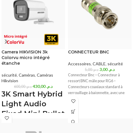
Camera HIKVISION 3k
CONNECTEUR BNC
Colorvu micro intégré
étanche
Accessoires
,
CABLE
,
sécurité
3,00
د.م.
5,00
د.م.
sécurité
,
Caméras
,
Caméras
Connecteur Bnc – Connecteur à
Hikvision
ressort BNC mâle pour RG6 –
430,00
د.م.
600,00
د.م.
Connecteurs coaxiaux standard à
3K Smart Hybrid
verrouillage à baïonnette, avec une
impédance caractéristique de 50
Light Audio
Fixed Mini Bullet
Camera (DS-