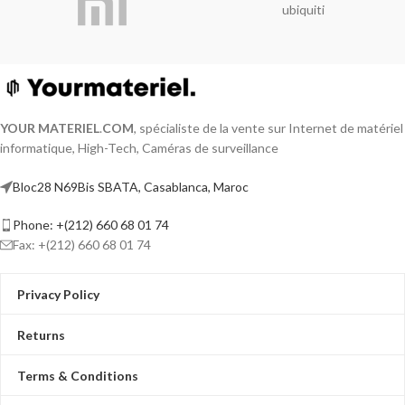
2CE16K0T-
ubiquiti
LFS(2.8mm))
Imagerie de haute qualité avec une
résolution de 3K, 2960 × 1665
Objectif à focale fixe de 2,8 mm et 3,6
mm
YOUR MATERIEL
.
COM
, spécialiste de la vente sur Internet de matériel
Jusqu'à 30 m de distance IR pour des
informatique, High-Tech, Caméras de surveillance
images nocturnes lumineuses
Jusqu'à 20 m de distance en lumière
Bloc28 N69Bis SBATA, Casablanca, Maroc
blanche pour des images nocturnes
lumineuses
Phone: +(212) 660 68 01 74
Un port pour quatre signaux
commutables (TVI/AHD/CVI/CVBS）)
Fax: +(212) 660 68 01 74
Résistant à l'eau et à la poussière (IP67)
Audio de haute qualité avec audio sur
Privacy Policy
câble coaxial, micro intégré
Returns
Terms & Conditions