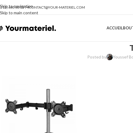
Skip to navigation
(212) 660 68 01 74
CONTACT@YOUR-MATERIEL.COM
Skip to main content
ACCUEIL
BOU
Posted by
Youssef B