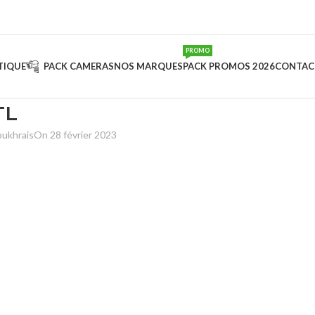
PROMO
TIQUE
PACK CAMERAS
NOS MARQUES
PACK PROMOS 2026
CONTAC
TL
oukhrais
On 28 février 2023