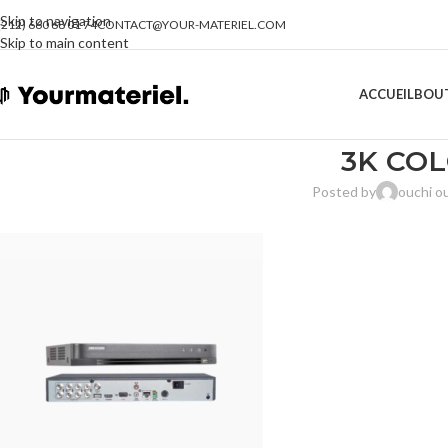
Skip to navigation
(212) 660 68 01 74
CONTACT@YOUR-MATERIEL.COM
Skip to main content
ACCUEIL
BOU
3K COL
Posted by
ouchi 