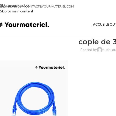
Skip to navigation
(212) 660 68 01 74
CONTACT@YOUR-MATERIEL.COM
Skip to main content
ACCUEIL
BOU
copie de 3
Posted by
ouchi o