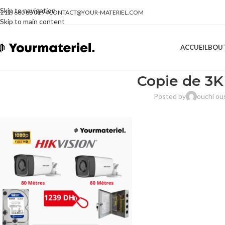
Skip to navigation
(212) 660 68 01 74
CONTACT@YOUR-MATERIEL.COM
Skip to main content
ACCUEIL
BOU
Copie de 3K
Posted by
ouchi o