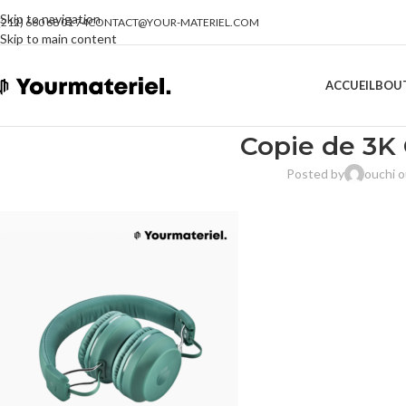
Skip to navigation
(212) 660 68 01 74
CONTACT@YOUR-MATERIEL.COM
Skip to main content
ACCUEIL
BOU
Copie de 3K
Posted by
ouchi 