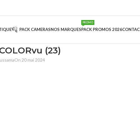
PROMO
TIQUE
PACK CAMERAS
NOS MARQUES
PACK PROMOS 2026
CONTAC
 COLORvu (23)
oussama
On 20 mai 2024