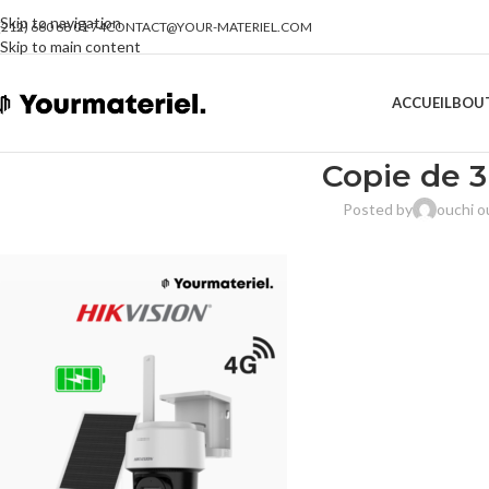
Skip to navigation
(212) 660 68 01 74
CONTACT@YOUR-MATERIEL.COM
Skip to main content
ACCUEIL
BOU
Copie de 
Posted by
ouchi 