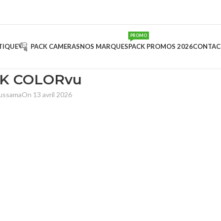
PROMO
TIQUE
PACK CAMERAS
NOS MARQUES
PACK PROMOS 2026
CONTAC
3K COLORvu
oussama
On 13 avril 2026