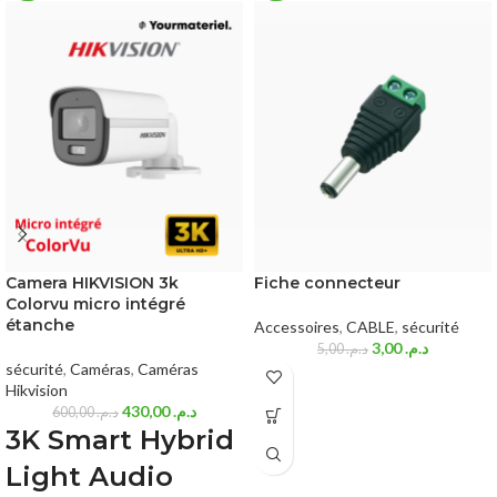
Camera HIKVISION 3k
Fiche connecteur
Colorvu micro intégré
étanche
Accessoires
,
CABLE
,
sécurité
3,00
د.م.
5,00
د.م.
sécurité
,
Caméras
,
Caméras
Hikvision
430,00
د.م.
600,00
د.م.
3K Smart Hybrid
Light Audio