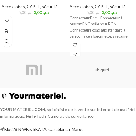
Accessoires
,
CABLE
,
sécurité
Accessoires
,
CABLE
,
sécurité
3,00
د.م.
3,00
د.م.
5,00
د.م.
5,00
د.م.
Connecteur Bnc – Connecteur à
ressort BNC mâle pour RG6 –
Connecteurs coaxiaux standard à
verrouillage à baïonnette, avec une
impédance caractéristique de 50
ubiquiti
YOUR MATERIEL
.
COM
, spécialiste de la vente sur Internet de matériel
informatique, High-Tech, Caméras de surveillance
Bloc28 N69Bis SBATA, Casablanca, Maroc