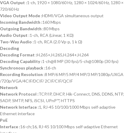
VGA Output
:
1-ch, 1920 × 1080/60 Hz, 1280 × 1024/60 Hz, 1280 ×
720/60 Hz
Video Output Mode
:
HDMI/VGA simultaneous output
Incoming Bandwidth
:
160 Mbps
Outgoing Bandwidth
:
80 Mbps
Audio Output
:1-ch, RCA (Linear, 1 KΩ)
Two-Way Audio :
1-ch, RCA (2.0 Vp-p, 1 k Ω)
Decoding
Decoding Format :
H.265+,H.265,H.264+,H.264
Decoding Capability
:
1-ch@8 MP (30 fps)/5-ch@1080p (30 fps)
Synchronous playback
:
16-ch
Recording Resolution
:
8 MP/6 MP/5 MP/4 MP/3 MP/1080p/UXGA
/720p/VGA/4CIF/DCIF/ 2CIF/CIF/QCIF
Network
Network Protocol
:
TCP/IP, DHCP, Hik-Connect, DNS, DDNS, NTP,
SADP, SMTP, NFS, iSCSI, UPnP™, HTTPS
Network Interface
:
1, RJ-45 10/100/1000 Mbps self-adaptive
Ethernet interface
PoE
Interface :
16-ch;16, RJ-45 10/100 Mbps self-adaptive Ethernet