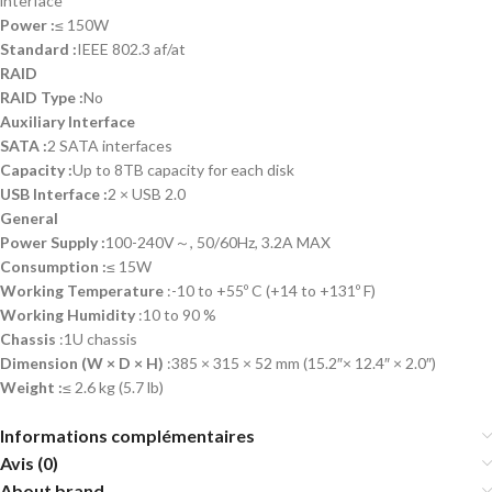
interface
Power
:
≤ 150W
Standard :
IEEE 802.3 af/at
RAID
RAID Type :
No
Auxiliary Interface
SATA
:
2 SATA interfaces
Capacity
:
Up to 8TB capacity for each disk
USB Interface
:
2 × USB 2.0
General
Power Supply
:
100-240V～, 50/60Hz, 3.2A MAX
Consumption
:
≤ 15W
Working Temperature
:-10 to +55º C (+14 to +131º F)
Working Humidity
:10 to 90 %
Chassis
:1U chassis
Dimension (W × D × H)
:385 × 315 × 52 mm (15.2″× 12.4″ × 2.0″)
Weight
:
≤ 2.6 kg (5.7 lb)
Informations complémentaires
Avis (0)
About brand