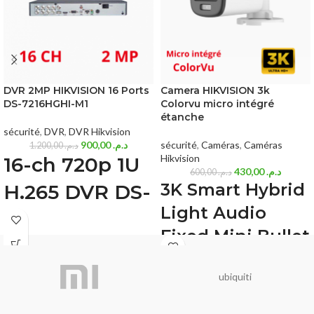
DVR 2MP HIKVISION 16 Ports
Camera HIKVISION 3k
DS-7216HGHI-M1
Colorvu micro intégré
étanche
sécurité
,
DVR
,
DVR Hikvision
900,00
د.م.
sécurité
,
Caméras
,
Caméras
1.200,00
د.م.
Hikvision
16-ch 720p 1U
430,00
د.م.
600,00
د.م.
3K Smart Hybrid
H.265 DVR DS-
Light Audio
7216HGHI-M1
Fixed Mini Bullet
Deep learning based human and
Camera (DS-
vehicle targets classification of Motion
Detection 2.0
ubiquiti
2CE16K0T-
H.265 Pro+/H.265 Pro/H.265 video
LFS(2.8mm))
compression