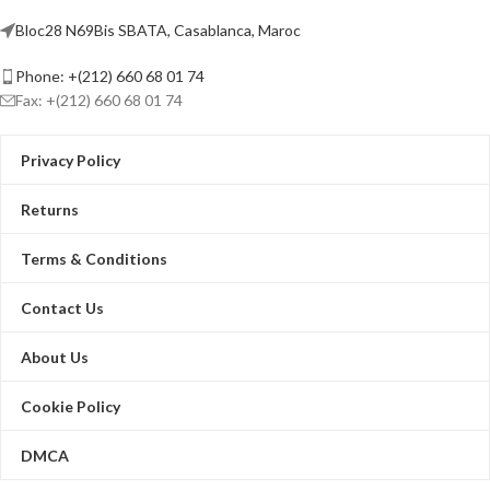
Max. 1200 m for 720p HDTVI signal
Bloc28 N69Bis SBATA, Casablanca, Maroc
Video and Audio
Phone: +(212) 660 68 01 74
Fax: +(212) 660 68 01 74
Privacy Policy
Returns
Terms & Conditions
Contact Us
About Us
Cookie Policy
DMCA