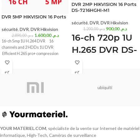
DVR 2MP HIKVISION 16 Ports
DS-7216HGHI-M1
DVR 5MP HIKVISION 16 Ports
sécurité
,
DVR
,
DVR Hikvision
900,00
د.م.
sécurité
,
DVR
,
DVR Hikvision
1.200,00
د.م.
16-ch 720p 1U
1.600,00
د.م.
2.890,00
د.م.
16-ch 5mp 1U H.264 DVR 16
H.265 DVR DS-
channels and 2 HDDs 1U DVR
Efficient H.265 pro+ compression
7216HGHI-M1
Deep learning based human and
vehicle targets classification of Motion
Detection 2.0
ubiquiti
H.265 Pro+/H.265 Pro/H.265 video
compression
HDTVI/AHD/CVI/CVBS/IP video input
Audio via coaxial cable
Up to 18-ch IP camera inputs (up to 5
MP)
YOUR MATERIEL
.
COM
, spécialiste de la vente sur Internet de matériel
Up to 1080p Lite@15 fps encoding
informatique, High-Tech, Caméras de surveillance
capability