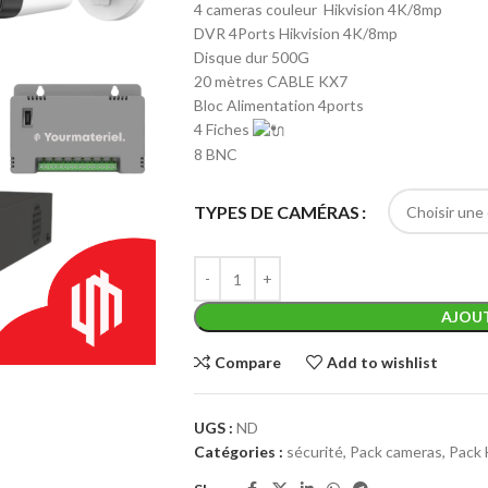
4 cameras couleur Hikvision 4K/8mp
DVR 4Ports Hikvision 4K/8mp
Disque dur 500G
20 mètres CABLE KX7
Bloc Alimentation 4ports
4 Fiches
8 BNC
TYPES DE CAMÉRAS
AJOUT
Compare
Add to wishlist
UGS :
ND
Catégories :
sécurité
,
Pack cameras
,
Pack 