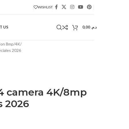
WISHLIST
T US
0,00
د.م.
sion 8mp/4K
éciales 2026
 4 camera 4K/8mp
s 2026