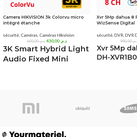
Camera HIKVISION 3k Colorvu micro
Xvr 5Mp dahua 8 
intégré étanche
WizSense Digital
sécurité
,
Caméras
,
Caméras Hikvision
sécurité
,
DVR
,
DVR 
430,00
د.م.
600,00
د.م.
980,00
.م
Xvr 5Mp da
3K Smart Hybrid Light
DH-XVR1B0
Audio Fixed Mini
Bullet Camera (DS-
Le
Dahua XVR1B08-
vidéo numérique
8 c
2CE16K0T-LFS(2.8mm))
compatible avec les
TVI, CVBS et IP
. Il 
Imagerie de haute qualité avec une
10 caméras IP (6 MP
résolution de 3K, 2960 × 1665
H.265+
, la détection
Objectif à focale fixe de 2,8 mm et 3,6 mm
ubiquiti
personnes et des véhi
Jusqu'à 30 m de distance IR pour des images
qu'un disque dur SA
nocturnes lumineuses
pour les maisons, co
Jusqu'à 20 m de distance en lumière blanche
entrepôts au Maroc. 
pour des images nocturnes lumineuses
conformes à la docume