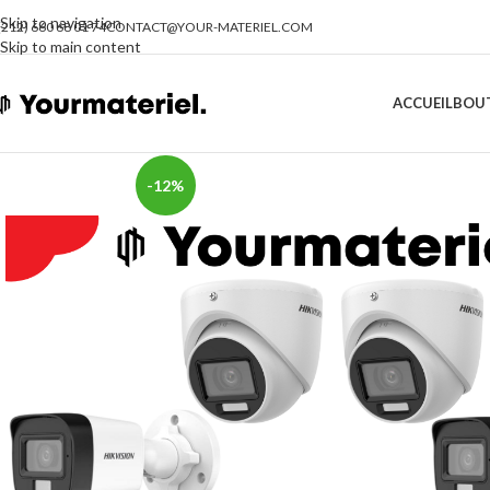
Skip to navigation
(212) 660 68 01 74
CONTACT@YOUR-MATERIEL.COM
Skip to main content
ACCUEIL
BOU
-12%