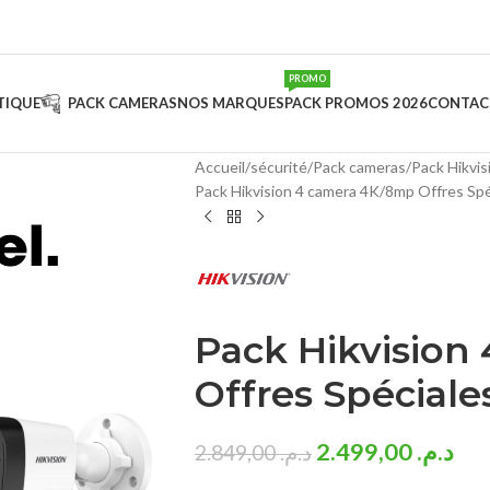
PROMO
TIQUE
PACK CAMERAS
NOS MARQUES
PACK PROMOS 2026
CONTAC
Accueil
sécurité
Pack cameras
Pack Hikvi
Pack Hikvision 4 camera 4K/8mp Offres Sp
Pack Hikvision
Offres Spéciale
2.499,00
د.م.
2.849,00
د.م.