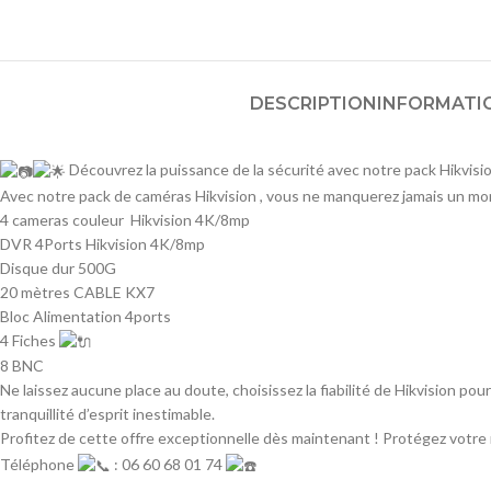
DESCRIPTION
INFORMATI
Découvrez la puissance de la sécurité avec notre pack Hikvisi
Avec notre pack de caméras Hikvision , vous ne manquerez jamais un mom
4 cameras couleur Hikvision 4K/8mp
DVR 4Ports Hikvision 4K/8mp
Disque dur 500G
20 mètres CABLE KX7
Bloc Alimentation 4ports
4 Fiches
8 BNC
Ne laissez aucune place au doute, choisissez la fiabilité de Hikvision po
tranquillité d’esprit inestimable.
Profitez de cette offre exceptionnelle dès maintenant ! Protégez votre m
Téléphone
: 06 60 68 01 74