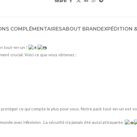
Share:
ONS COMPLÉMENTAIRES
ABOUT BRAND
EXPÉDITION &
on tout-en-un !
ent crucial. Voici ce que vous obtenez :
ur protéger ce qui compte le plus pour vous. Notre pack tout-en-un est vo
onde avec Hikvision . La sécurité n’a jamais été aussi attrayante.