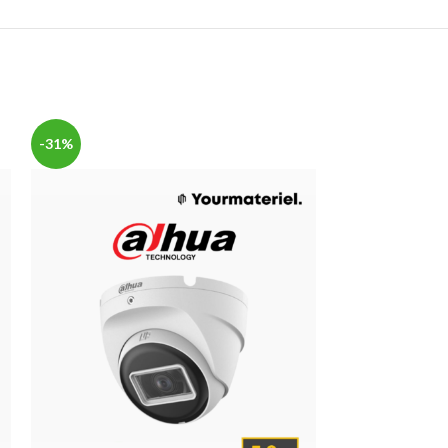
-31%
-34%
SOLD
OUT